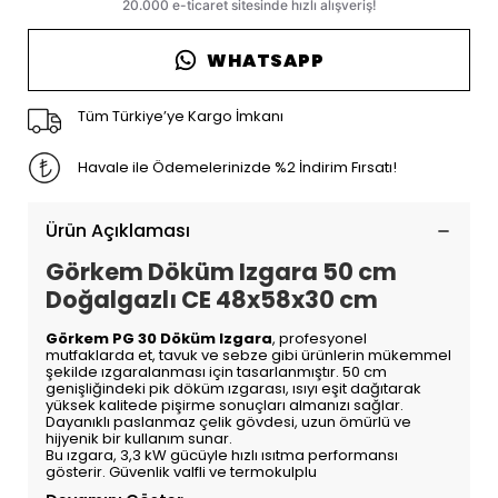
WHATSAPP
Tüm Türkiye’ye Kargo İmkanı
Havale ile Ödemelerinizde %2 İndirim Fırsatı!
Ürün Açıklaması
Görkem Döküm Izgara 50 cm
Doğalgazlı CE 48x58x30 cm
Görkem PG 30 Döküm Izgara
, profesyonel
mutfaklarda et, tavuk ve sebze gibi ürünlerin mükemmel
şekilde ızgaralanması için tasarlanmıştır. 50 cm
genişliğindeki pik döküm ızgarası, ısıyı eşit dağıtarak
yüksek kalitede pişirme sonuçları almanızı sağlar.
Dayanıklı paslanmaz çelik gövdesi, uzun ömürlü ve
hijyenik bir kullanım sunar.
Bu ızgara, 3,3 kW gücüyle hızlı ısıtma performansı
gösterir. Güvenlik valfli ve termokulplu