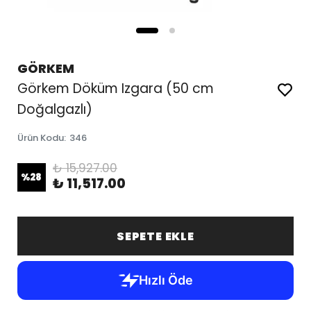
GÖRKEM
Görkem Döküm Izgara (50 cm
Doğalgazlı)
Ürün Kodu
:
346
₺ 15,927.00
%
28
₺ 11,517.00
SEPETE EKLE