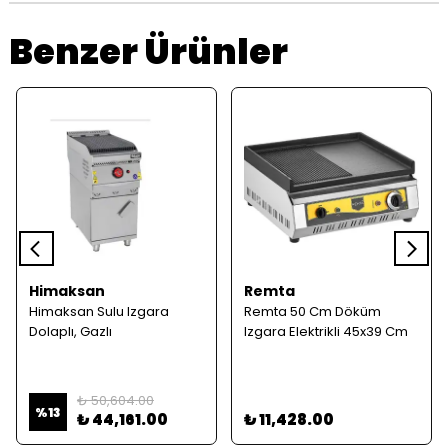
Benzer Ürünler
Himaksan
Remta
Himaksan Sulu Izgara
Remta 50 Cm Döküm
Dolaplı, Gazlı
Izgara Elektrikli 45x39 Cm
₺ 50,604.00
%
13
₺ 44,161.00
₺ 11,428.00