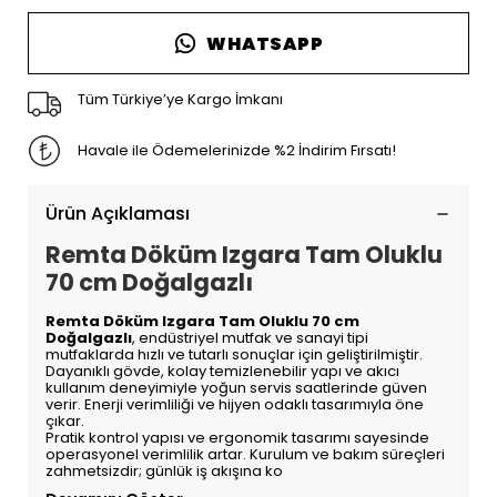
WHATSAPP
Tüm Türkiye’ye Kargo İmkanı
Havale ile Ödemelerinizde %2 İndirim Fırsatı!
Ürün Açıklaması
Remta Döküm Izgara Tam Oluklu
70 cm Doğalgazlı
Remta Döküm Izgara Tam Oluklu 70 cm
Doğalgazlı
, endüstriyel mutfak ve sanayi tipi
mutfaklarda hızlı ve tutarlı sonuçlar için geliştirilmiştir.
Dayanıklı gövde, kolay temizlenebilir yapı ve akıcı
kullanım deneyimiyle yoğun servis saatlerinde güven
verir. Enerji verimliliği ve hijyen odaklı tasarımıyla öne
çıkar.
Pratik kontrol yapısı ve ergonomik tasarımı sayesinde
operasyonel verimlilik artar. Kurulum ve bakım süreçleri
zahmetsizdir; günlük iş akışına ko