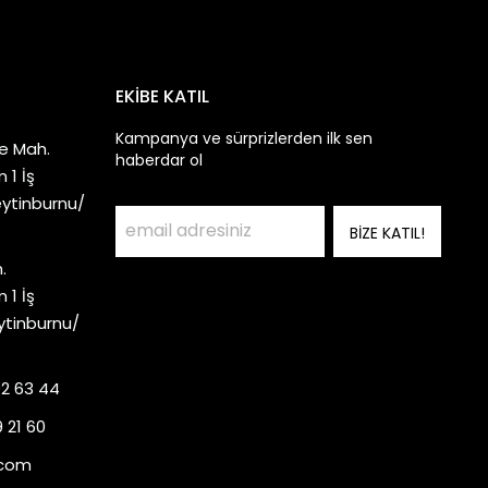
EKİBE KATIL
Kampanya ve sürprizlerden ilk sen
e Mah.
haberdar ol
 1 İş
eytinburnu/
BİZE KATIL!
.
 1 İş
ytinburnu/
92 63 44
 21 60
.com