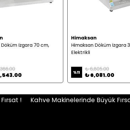
n
Himaksan
 Döküm Izgara 70 cm,
Himaksan Döküm Izgara 3
Elektrikli
,366.00
₺ 6,805.00
%
11
9,543.00
₺ 6,081.00
at !
Kahve Makinelerinde Büyük Fırsat !