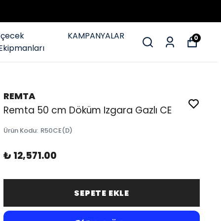
İçecek
KAMPANYALAR
0
Ekipmanları
REMTA
Remta 50 cm Döküm Izgara Gazlı CE
Ürün Kodu
:
R50CE(D)
₺ 12,571.00
SEPETE EKLE