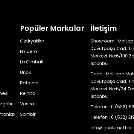
Popüler Markalar
İletişim
Öztiryakiler
Showroom : Maltep
Davutpaşa Cad. Tim
Empero
Merkezi. No:6/100 Z
La Cimbali
İstanbul
Unox
Depo : Maltepe Mah
Davutpaşa Cad. Tim
Rational
Merkezi. No:6/24 Ze
nesi
Remta
İstanbul
zgahı
Vosco
Telefon : 0 (536) 5
manları
Samixir
Telefon : 0 (532) 219
info@guclumutfak