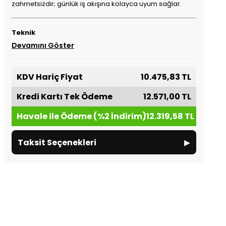
zahmetsizdir; günlük iş akışına kolayca uyum sağlar.
Teknik
Devamını Göster
KDV Hariç Fiyat
10.475,83 TL
Kredi Kartı Tek Ödeme
12.571,00 TL
Havale ile Ödeme (%2 İndirim)
12.319,58 TL
▸
Taksit Seçenekleri