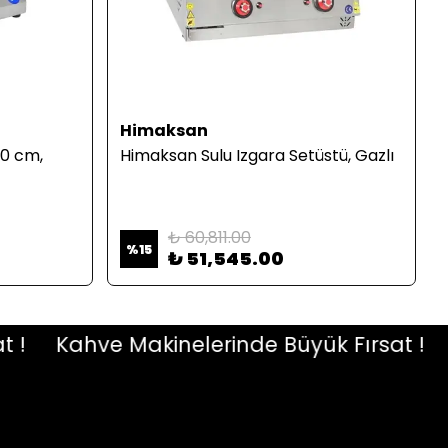
Himaksan
0 cm,
Himaksan Sulu Izgara Setüstü, Gazlı
₺ 60,811.00
%
15
₺ 51,545.00
Kahve Makinelerinde Büyük Fırsat !
Ka