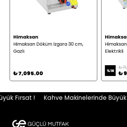
Himaksan
Himaksa
Himaksan Döküm Izgara 30 cm,
Himaksan
Gazlı
Elektrikli
₺ 11
%
16
₺ 7,095.00
₺ 
Fırsat !
Kahve Makinelerinde Büyük Fırs