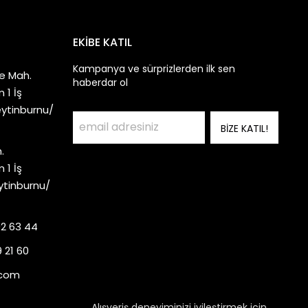
EKİBE KATIL
Kampanya ve sürprizlerden ilk sen
e Mah.
haberdar ol
 1 İş
eytinburnu/
BİZE KATIL!
.
 1 İş
ytinburnu/
92 63 44
 21 60
.com
Alışveriş deneyiminizi iyileştirmek için