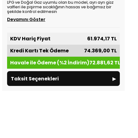
LPG ve Doğal Gaz uyumlu olan bu model, ayrı ayrı gaz
valfleri ile pişirme sıcaklığının hassas ve bağımsız bir
şekilde kontrol edilmesin
Devamını Göster
KDV Hariç Fiyat
61.974,17 TL
Kredi Kartı Tek Ödeme
74.369,00 TL
Havale ile Ödeme (%2 İndirim)
72.881,62 TL
▸
Taksit Seçenekleri