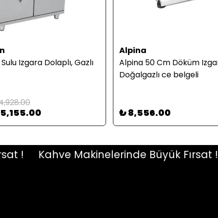
n
Alpina
ulu Izgara Dolaplı, Gazlı
Alpina 50 Cm Döküm Izga
Doğalgazlı ce belgeli
4,928.00
65,155.00
₺ 8,556.00
!
Kahve Makinelerinde Büyük Fırsat !