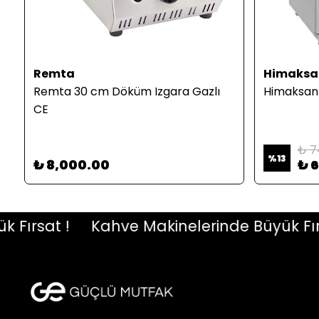
Remta
Himaksa
0
Remta 30 cm Döküm Izgara Gazlı
Himaksan S
CE
₺ 7
%
13
₺ 8,000.00
₺ 
rsat !
Kahve Makinelerinde Büyük Fırsat 