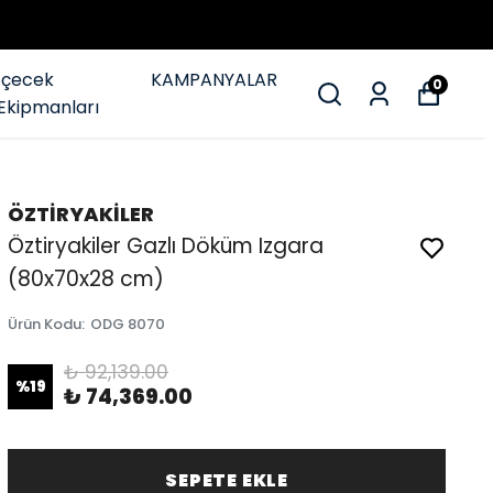
İçecek
KAMPANYALAR
0
Ekipmanları
ÖZTİRYAKİLER
Öztiryakiler Gazlı Döküm Izgara
(80x70x28 cm)
Ürün Kodu
:
ODG 8070
₺ 92,139.00
%
19
₺ 74,369.00
SEPETE EKLE