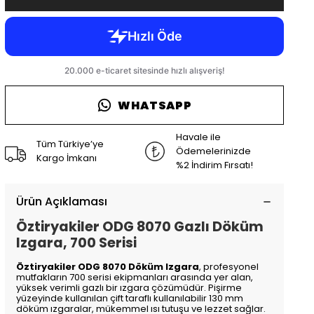
WHATSAPP
Havale ile
Tüm Türkiye’ye
Ödemelerinizde
Kargo İmkanı
%2 İndirim Fırsatı!
Ürün Açıklaması
Öztiryakiler ODG 8070 Gazlı Döküm
Izgara, 700 Serisi
Öztiryakiler ODG 8070 Döküm Izgara
, profesyonel
mutfakların 700 serisi ekipmanları arasında yer alan,
yüksek verimli gazlı bir ızgara çözümüdür. Pişirme
yüzeyinde kullanılan çift taraflı kullanılabilir 130 mm
döküm ızgaralar, mükemmel ısı tutuşu ve lezzet sağlar.