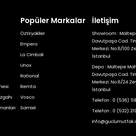
Popüler Markalar
İletişim
Öztiryakiler
Showroom : Maltep
Davutpaşa Cad. Tim
Empero
Merkezi. No:6/100 Z
La Cimbali
İstanbul
Unox
Depo : Maltepe Mah
Davutpaşa Cad. Tim
Rational
Merkezi. No:6/24 Ze
nesi
Remta
İstanbul
zgahı
Vosco
Telefon : 0 (536) 5
manları
Samixir
Telefon : 0 (532) 219
info@guclumutfak