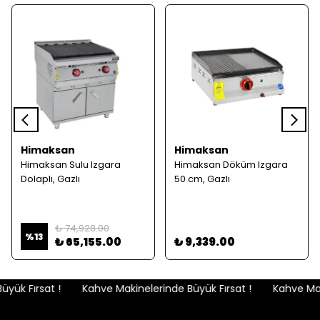
Himaksan
Himaksan
Himaksan Sulu Izgara
Himaksan Döküm Izgara
Dolaplı, Gazlı
50 cm, Gazlı
₺ 74,928.00
%
13
₺ 65,155.00
₺ 9,339.00
yük Fırsat !
Kahve Makinelerinde Büyük Fırsat !
Kahve Maki