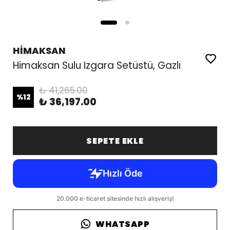
HİMAKSAN
Himaksan Sulu Izgara Setüstü, Gazlı
₺ 41,265.00
%
12
₺ 36,197.00
SEPETE EKLE
WHATSAPP