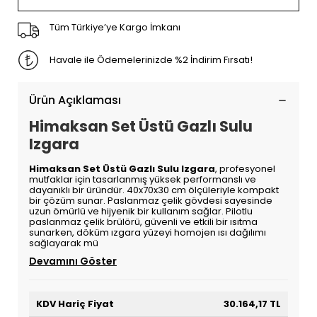
Tüm Türkiye’ye Kargo İmkanı
Havale ile Ödemelerinizde %2 İndirim Fırsatı!
Ürün Açıklaması
Himaksan Set Üstü Gazlı Sulu
Izgara
Himaksan Set Üstü Gazlı Sulu Izgara
, profesyonel
mutfaklar için tasarlanmış yüksek performanslı ve
dayanıklı bir üründür. 40x70x30 cm ölçüleriyle kompakt
bir çözüm sunar. Paslanmaz çelik gövdesi sayesinde
uzun ömürlü ve hijyenik bir kullanım sağlar. Pilotlu
paslanmaz çelik brülörü, güvenli ve etkili bir ısıtma
sunarken, döküm ızgara yüzeyi homojen ısı dağılımı
sağlayarak mü
Devamını Göster
KDV Hariç Fiyat
30.164,17 TL