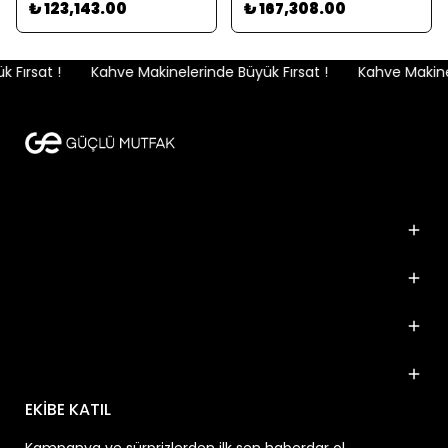
₺ 123,143.00
₺ 167,308.00
Fırsat !
Kahve Makinelerinde Büyük Fırsat !
Kahve Makinele
Kurumsal
Kategoriler
Popüler Markalar
İletişim
EKİBE KATIL
Kampanya ve sürprizlerden ilk sen haberdar ol