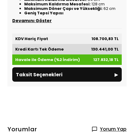
Maksimum Kaldırma Mesafesi:
128 cm
Maksimum Döner Çapı ve Yüksekliği:
62 cm
Geniş Tepsi Yapısı
Devamını Göster
KDV Hariç Fiyat
108.700,83 TL
Kredi Kartı Tek Ödeme
130.441,00 TL
Havale ile Ödeme (%2 İndirim)
127.832,18 TL
▸
Taksit Seçenekleri
Yorumlar
Yorum Yap