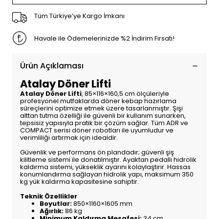
Tüm Türkiye’ye Kargo İmkanı
Havale ile Ödemelerinizde %2 İndirim Fırsatı!
Ürün Açıklaması
Atalay Döner Lifti
Atalay Döner Lifti
, 85×116×160,5 cm ölçüleriyle
profesyonel mutfaklarda döner kebap hazırlama
süreçlerini optimize etmek üzere tasarlanmıştır. Şişi
alttan tutma özelliği ile güvenli bir kullanım sunarken,
tepsisiz yapısıyla pratik bir çözüm sağlar. Tüm ADR ve
COMPACT serisi döner robotları ile uyumludur ve
verimliliği artırmak için idealdir.
Güvenlik ve performans ön plandadır; güvenli şiş
kilitleme sistemi ile donatılmıştır. Ayaktan pedallı hidrolik
kaldırma sistemi, yükseklik ayarını kolaylaştırır. Hassas
konumlandırma sağlayan hidrolik yapı, maksimum 350
kg yük kaldırma kapasitesine sahiptir.
Teknik Özellikler
Boyutlar:
850×1160×1605 mm
Ağırlık:
86 kg
Minimum Kaldırma Mesafesi:
34 cm