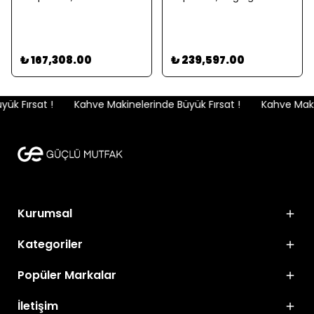
₺ 167,308.00
₺ 239,597.00
k Fırsat !
Kahve Makinelerinde Büyük Fırsat !
Kahve Makine
Kurumsal
Kategoriler
Popüler Markalar
İletişim