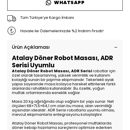
WHATSAPP
Tüm Türkiye’ye Kargo İmkanı
Havale ile Ödemelerinizde %2 İndirim Fırsatı!
Ürün Açıklaması
Atalay Döner Robot Masası, ADR
Serisi Uyumlu
Atalay Döner Robot Masası, ADR Serisi
robotlar için
özel olarak tasarlanmış, yüksek verimlilik ve kullanım
kolaylığı sunan bir pişirme ekipmanıdır. Tekerlekli ayak
yapısı sayesinde masa kolayca hareket ettirilerek farklı
alanlarda rahatlıkla kullanılabilir. Bu özellik, yoğun
mutfak ortamlarında esneklik sağlar.
Masa 20 kg ağırlığında olup sağlam bir yapı sunar. Net
ölçüleri 68×71,5×64,1 cm olan bu masa, alan verimliliği
açısından idealdir. ADR Serisi robotlarla uyumlu olması,
mevcut ekipmanlarla entegrasyonu kolaylaştırır.
Atalay Döner Robot Masası, profesyonel mutfaklarda
döner kebap hazırlama süreçlerini optimize ederken