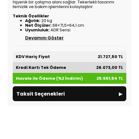
hijyenik bir çalışma alanı sağlar. Tekerlekli tasarımı
temizlik ve bakım işlemlerini kolaylaştırır.
Teknik Özellikler
Ağırlık:
20 kg
Net Ölçüler:
68×71,5×64,1 cm
Uyumluluk:
ADR Serisi
Devamını Göster
KDV Hariç Fiyat
21.727,50 TL
Kredi Kartı Tek Ödeme
26.073,00 TL
Havale ile Ödeme (%2 İndirim)
25.551,54 TL
▸
Taksit Seçenekleri