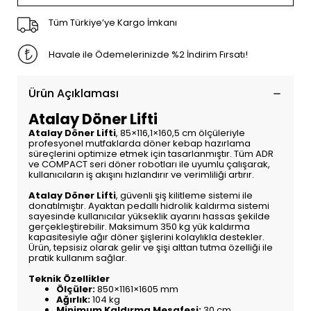
Tüm Türkiye’ye Kargo İmkanı
Havale ile Ödemelerinizde %2 İndirim Fırsatı!
Ürün Açıklaması
Atalay Döner Lifti
Atalay Döner Lifti
, 85×116,1×160,5 cm ölçüleriyle
profesyonel mutfaklarda döner kebap hazırlama
süreçlerini optimize etmek için tasarlanmıştır. Tüm ADR
ve COMPACT seri döner robotları ile uyumlu çalışarak,
kullanıcıların iş akışını hızlandırır ve verimliliği artırır.
Atalay Döner Lifti
, güvenli şiş kilitleme sistemi ile
donatılmıştır. Ayaktan pedallı hidrolik kaldırma sistemi
sayesinde kullanıcılar yükseklik ayarını hassas şekilde
gerçekleştirebilir. Maksimum 350 kg yük kaldırma
kapasitesiyle ağır döner şişlerini kolaylıkla destekler.
Ürün, tepsisiz olarak gelir ve şişi alttan tutma özelliği ile
pratik kullanım sağlar.
Teknik Özellikler
Ölçüler:
850×1161×1605 mm
Ağırlık:
104 kg
Minimum Kaldırma Mesafesi:
30 cm