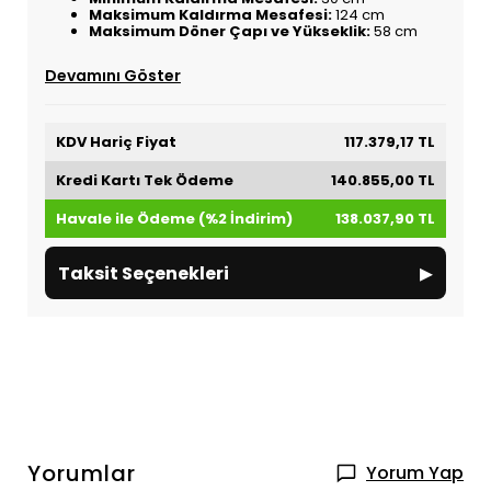
Maksimum Kaldırma Mesafesi:
124 cm
Maksimum Döner Çapı ve Yükseklik:
58 cm
Devamını Göster
KDV Hariç Fiyat
117.379,17 TL
Kredi Kartı Tek Ödeme
140.855,00 TL
Havale ile Ödeme (%2 İndirim)
138.037,90 TL
▸
Taksit Seçenekleri
Yorumlar
Yorum Yap