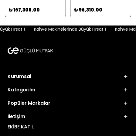
₺ 167,308.00
₺ 96,310.00
ük Fırsat !
Kahve Makinelerinde Büyük Fırsat !
Kahve Maki
Kurumsal
Kategoriler
Popüler Markalar
İletişim
EKİBE KATIL