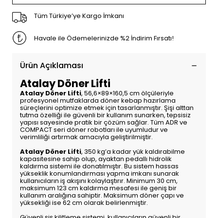
Tüm Türkiye’ye Kargo İmkanı
Havale ile Ödemelerinizde %2 İndirim Fırsatı!
Ürün Açıklaması
Atalay Döner Lifti
Atalay Döner Lifti
, 56,6×89×160,5 cm ölçüleriyle
profesyonel mutfaklarda döner kebap hazırlama
süreçlerini optimize etmek için tasarlanmıştır. Şişi alttan
tutma özelliği ile güvenli bir kullanım sunarken, tepsisiz
yapısı sayesinde pratik bir çözüm sağlar. Tüm ADR ve
COMPACT seri döner robotları ile uyumludur ve
verimliliği artırmak amacıyla geliştirilmiştir.
Atalay Döner Lifti
, 350 kg’a kadar yük kaldırabilme
kapasitesine sahip olup, ayaktan pedallı hidrolik
kaldırma sistemi ile donatılmıştır. Bu sistem hassas
yükseklik konumlandırması yapma imkanı sunarak
kullanıcıların iş akışını kolaylaştırır. Minimum 30 cm,
maksimum 123 cm kaldırma mesafesi ile geniş bir
kullanım aralığına sahiptir. Maksimum döner çapı ve
yüksekliği ise 62 cm olarak belirlenmiştir.
Güvenli şiş kilitleme sistemi, kullanıcıların güvenli bir