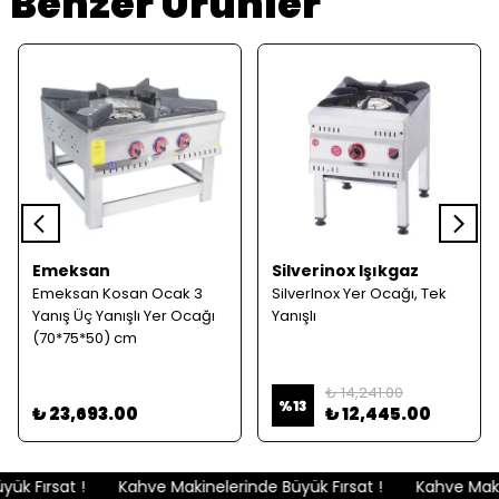
Benzer Ürünler
Emeksan
Silverinox Işıkgaz
Emeksan Kosan Ocak 3
SilverInox Yer Ocağı, Tek
Yanış Üç Yanışlı Yer Ocağı
Yanışlı
(70*75*50) cm
₺ 14,241.00
%
13
₺ 23,693.00
₺ 12,445.00
k Fırsat !
Kahve Makinelerinde Büyük Fırsat !
Kahve Makin