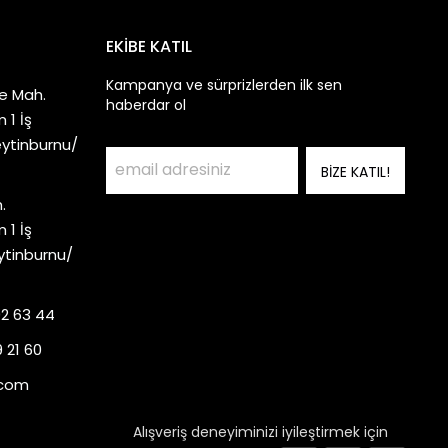
EKİBE KATIL
Kampanya ve sürprizlerden ilk sen
e Mah.
haberdar ol
 1 İş
eytinburnu/
BİZE KATIL!
.
 1 İş
ytinburnu/
92 63 44
 21 60
.com
Alışveriş deneyiminizi iyileştirmek için