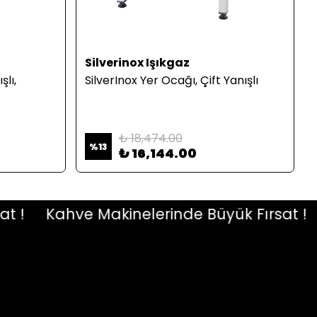
Silverinox Işıkgaz
lı,
SilverInox Yer Ocağı, Çift Yanışlı
₺ 18,474.00
%
13
₺ 16,144.00
Kahve Makinelerinde Büyük Fırsat !
K