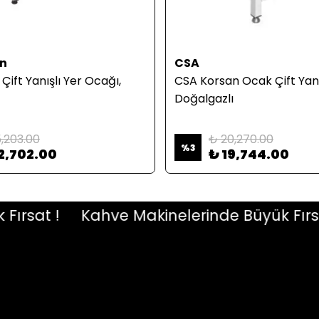
n
CSA
ift Yanışlı Yer Ocağı,
CSA Korsan Ocak Çift Yanış
Doğalgazlı
5,203.00
₺ 20,270.00
%
3
2,702.00
₺ 19,744.00
sat !
Kahve Makinelerinde Büyük Fırsat !