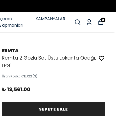
İçecek
KAMPANYALAR
0
Ekipmanları
REMTA
Remta 2 Gözlü Set Üstü Lokanta Ocağı,
LPG'li
Ürün Kodu
:
CEJ22(S)
₺ 13,561.00
SEPETE EKLE