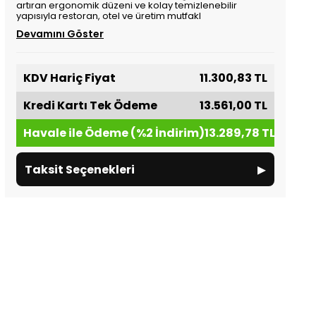
artıran ergonomik düzeni ve kolay temizlenebilir
yapısıyla restoran, otel ve üretim mutfakl
Devamını Göster
KDV Hariç Fiyat
11.300,83 TL
Kredi Kartı Tek Ödeme
13.561,00 TL
Havale ile Ödeme (%2 İndirim)
13.289,78 TL
▸
Taksit Seçenekleri