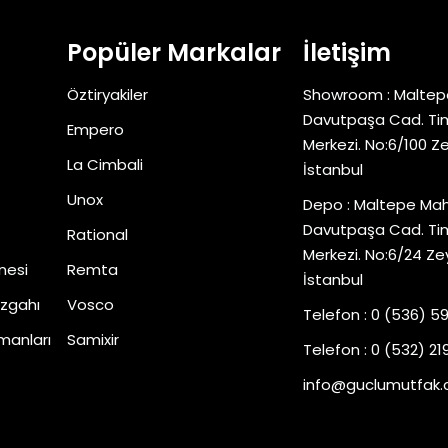
Popüler Markalar
İletişim
Öztiryakiler
Showroom : Maltep
Davutpaşa Cad. Tim
Empero
Merkezi. No:6/100 Z
La Cimbali
İstanbul
Unox
Depo : Maltepe Mah
Davutpaşa Cad. Tim
Rational
Merkezi. No:6/24 Ze
nesi
Remta
İstanbul
zgahı
Vosco
Telefon : 0 (536) 5
manları
Samixir
Telefon : 0 (532) 219
info@guclumutfak