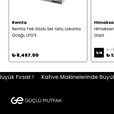
Remta
Himaksa
ı
Remta Tek Gözlü Set Üstü Lokanta
Himaksan Ç
Ocağı, LPG'li
Gazlı
₺ 1
%
16
₺ 8,457.00
₺ 1
k Fırsat !
Kahve Makinelerinde Büyük Fır