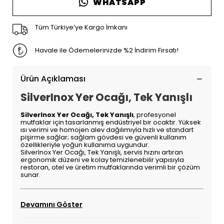
WHATSAPP
Tüm Türkiye’ye Kargo İmkanı
Havale ile Ödemelerinizde %2 İndirim Fırsatı!
Ürün Açıklaması
SilverInox Yer Ocağı, Tek Yanışlı
SilverInox Yer Ocağı, Tek Yanışlı
, profesyonel
mutfaklar için tasarlanmış endüstriyel bir ocaktır. Yüksek
ısı verimi ve homojen alev dağılımıyla hızlı ve standart
pişirme sağlar; sağlam gövdesi ve güvenli kullanım
özellikleriyle yoğun kullanıma uygundur.
SilverInox Yer Ocağı, Tek Yanışlı, servis hızını artıran
ergonomik düzeni ve kolay temizlenebilir yapısıyla
restoran, otel ve üretim mutfaklarında verimli bir çözüm
sunar.
Devamını Göster