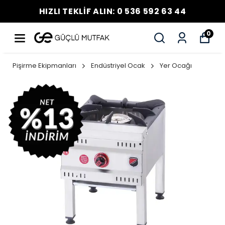
HIZLI TEKLİF ALIN: 0 536 592 63 44
0
Pişirme Ekipmanları
Endüstriyel Ocak
Yer Ocağı