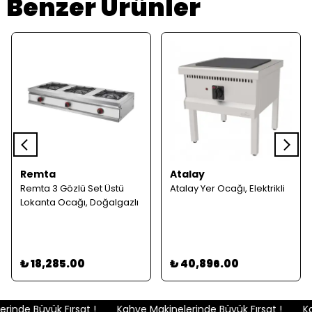
Benzer Ürünler
Remta
Atalay
Remta 3 Gözlü Set Üstü
Atalay Yer Ocağı, Elektrikli
Lokanta Ocağı, Doğalgazlı
₺ 18,285.00
₺ 40,896.00
inde Büyük Fırsat !
Kahve Makinelerinde Büyük Fırsat !
Kah