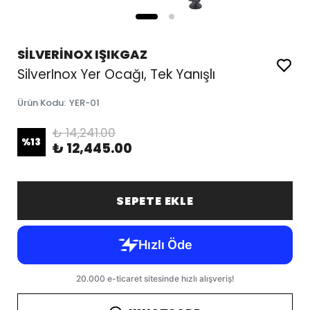
SİLVERİNOX IŞIKGAZ
SilverInox Yer Ocağı, Tek Yanışlı
Ürün Kodu
:
YER-01
₺ 14,241.00
%
13
₺ 12,445.00
SEPETE EKLE