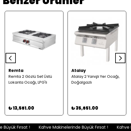
Benzer Ürünler
Remta
Atalay
Remta 2 Gözlü Set Üstü
Atalay 2 Yanışlı Yer Ocağı,
Lokanta Ocağı, LPG'li
Doğalgazlı
₺ 13,561.00
₺ 35,651.00
Büyük Fırsat !
Kahve Makinelerinde Büyük Fırsat !
Kahve M