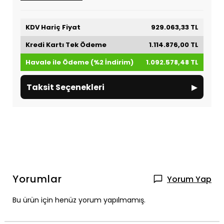
KDV Hariç Fiyat
929.063,33 TL
Kredi Kartı Tek Ödeme
1.114.876,00 TL
Havale ile Ödeme (%2 İndirim)
1.092.578,48 TL
▸
Taksit Seçenekleri
Yorumlar
Yorum Yap
Bu ürün için henüz yorum yapılmamış.