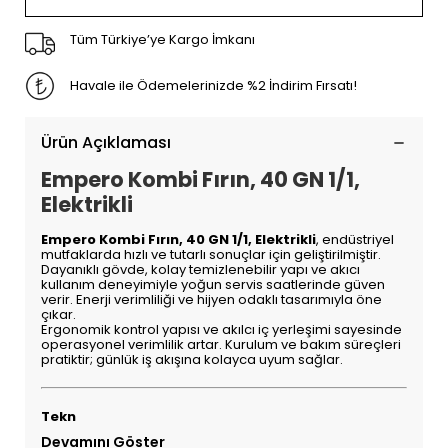
Tüm Türkiye’ye Kargo İmkanı
Havale ile Ödemelerinizde %2 İndirim Fırsatı!
Ürün Açıklaması
Empero Kombi Fırın, 40 GN 1/1,
Elektrikli
Empero Kombi Fırın, 40 GN 1/1, Elektrikli
, endüstriyel
mutfaklarda hızlı ve tutarlı sonuçlar için geliştirilmiştir.
Dayanıklı gövde, kolay temizlenebilir yapı ve akıcı
kullanım deneyimiyle yoğun servis saatlerinde güven
verir. Enerji verimliliği ve hijyen odaklı tasarımıyla öne
çıkar.
Ergonomik kontrol yapısı ve akılcı iç yerleşimi sayesinde
operasyonel verimlilik artar. Kurulum ve bakım süreçleri
pratiktir; günlük iş akışına kolayca uyum sağlar.
Tekn
Devamını Göster