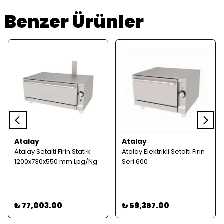
Benzer Ürünler
Atalay
Atalay
Atalay Setalti Firin Stati·k
Atalay Elektrikli Setaltı Fırın
1200x730x550 mm Lpg/Ng
Seri 600
₺ 77,003.00
₺ 59,367.00