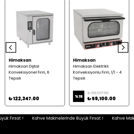
Himaksan
Himaksan
Himaksan Dijital
Himaksan Elektrikli
Konveksiyonel Fırın, 6
Konveksiyonlu Fırın, 1/1 - 4
Tepsili
Tepsili
₺ 69,137.00
%
15
₺ 122,347.00
₺ 59,100.00
k Fırsat !
Kahve Makinelerinde Büyük Fırsat !
Kahve Makin