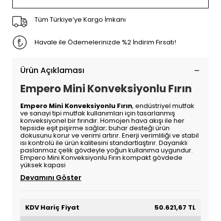
Tüm Türkiye’ye Kargo İmkanı
Havale ile Ödemelerinizde %2 İndirim Fırsatı!
Ürün Açıklaması
Empero Mini Konveksiyonlu Fırın
Empero Mini Konveksiyonlu Fırın
, endüstriyel mutfak
ve sanayi tipi mutfak kullanımları için tasarlanmış
konveksiyonel bir fırındır. Homojen hava akışı ile her
tepside eşit pişirme sağlar; buhar desteği ürün
dokusunu korur ve verimi artırır. Enerji verimliliği ve stabil
ısı kontrolü ile ürün kalitesini standartlaştırır. Dayanıklı
paslanmaz çelik gövdeyle yoğun kullanıma uygundur.
Empero Mini Konveksiyonlu Fırın kompakt gövdede
yüksek kapasi
Devamını Göster
KDV Hariç Fiyat
50.621,67 TL