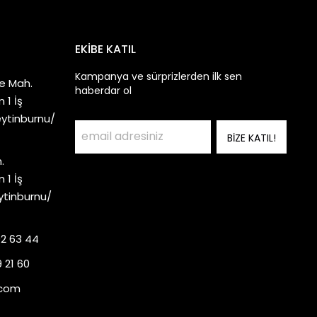
EKİBE KATIL
Kampanya ve sürprizlerden ilk sen
e Mah.
haberdar ol
 1 İş
eytinburnu/
BİZE KATIL!
.
 1 İş
ytinburnu/
92 63 44
 21 60
.com