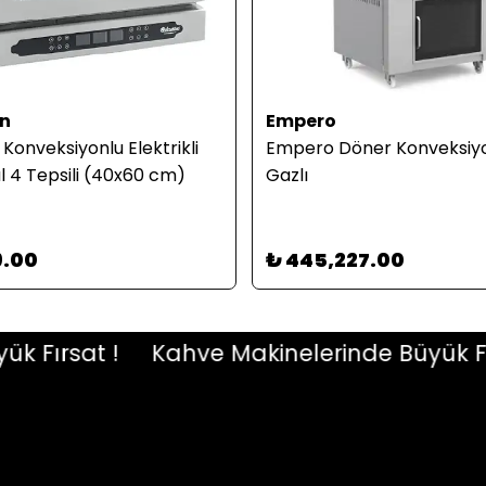
n
Empero
Konveksiyonlu Elektrikli
Empero Döner Konveksiyon
ital 4 Tepsili (40x60 cm)
Gazlı
9.00
₺ 445,227.00
ırsat !
Kahve Makinelerinde Büyük Fırsa