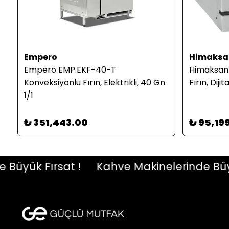
Empero
Himaksa
Empero EMP.EKF-40-T
Himaksan 
Konveksiyonlu Fırın, Elektrikli, 40 Gn
Fırın, Dij
1/1
₺ 351,443.00
₺ 95,19
yük Fırsat !
Kahve Makinelerinde Büyük F