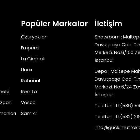
Popüler Markalar
İletişim
Öztiryakiler
Showroom : Maltep
Davutpaşa Cad. Tim
Empero
Merkezi. No:6/100 Z
La Cimbali
İstanbul
Unox
Depo : Maltepe Mah
Davutpaşa Cad. Tim
Rational
Merkezi. No:6/24 Ze
nesi
Remta
İstanbul
zgahı
Vosco
Telefon : 0 (536) 5
manları
Samixir
Telefon : 0 (532) 219
info@guclumutfak