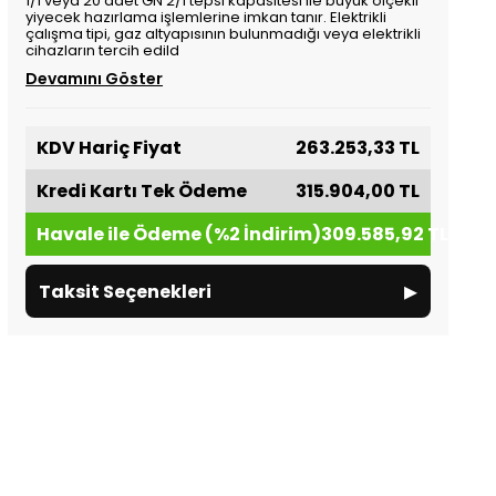
1/1 veya 20 adet GN 2/1 tepsi kapasitesi ile büyük ölçekli
yiyecek hazırlama işlemlerine imkan tanır. Elektrikli
çalışma tipi, gaz altyapısının bulunmadığı veya elektrikli
cihazların tercih edild
Devamını Göster
KDV Hariç Fiyat
263.253,33 TL
Kredi Kartı Tek Ödeme
315.904,00 TL
Havale ile Ödeme (%2 İndirim)
309.585,92 TL
▸
Taksit Seçenekleri