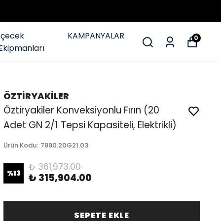
İçecek
KAMPANYALAR
0
Ekipmanları
ÖZTİRYAKİLER
Öztiryakiler Konveksiyonlu Fırın (20
Adet GN 2/1 Tepsi Kapasiteli, Elektrikli)
Ürün Kodu
:
7890.20G21.03
₺ 361,973.00
%
13
₺ 315,904.00
SEPETE EKLE