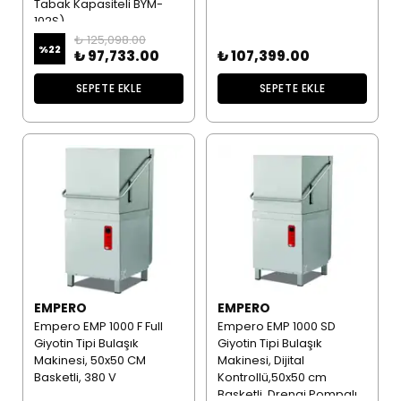
Tabak Kapasiteli BYM-
102S)
₺ 125,098.00
%
22
₺ 97,733.00
₺ 107,399.00
SEPETE EKLE
SEPETE EKLE
EMPERO
EMPERO
Empero EMP 1000 F Full
Empero EMP 1000 SD
Giyotin Tipi Bulaşık
Giyotin Tipi Bulaşık
Makinesi, 50x50 CM
Makinesi, Dijital
Basketli, 380 V
Kontrollü,50x50 cm
Basketli, Drenaj Pompalı,