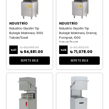
NDUSTRIO
NDUSTRIO
Ndustrio Giyotin Tip
Ndustrio Giyotin Tip
Bulaşık Makinesi, 1000
Bulaşık Makinesi, Drenaj
Tabak/Saat
Pompalı, 1000
Tabak/Saat
₺ 88,848.00
₺ 92,402.00
%
27
%
23
₺ 64,681.00
₺ 71,078.00
SEPETE EKLE
SEPETE EKLE