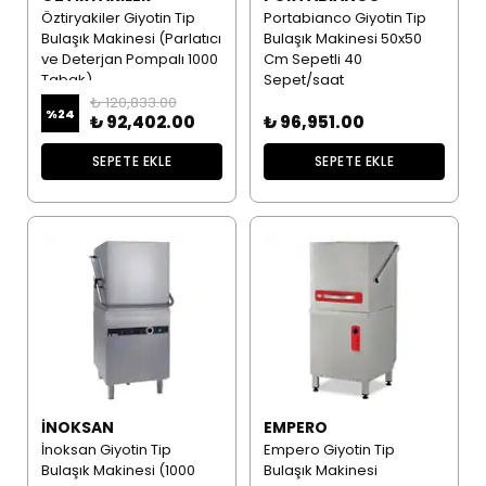
Öztiryakiler Giyotin Tip
Portabianco Giyotin Tip
Bulaşık Makinesi (Parlatıcı
Bulaşık Makinesi 50x50
ve Deterjan Pompalı 1000
Cm Sepetli 40
Tabak)
Sepet/saat
₺ 120,833.00
%
24
₺ 92,402.00
₺ 96,951.00
SEPETE EKLE
SEPETE EKLE
İNOKSAN
EMPERO
İnoksan Giyotin Tip
Empero Giyotin Tip
Bulaşık Makinesi (1000
Bulaşık Makinesi