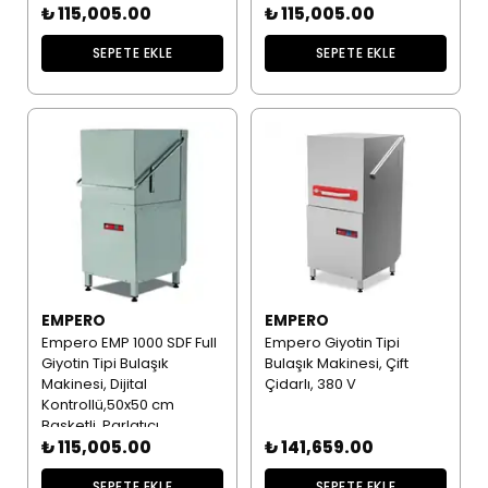
₺ 115,005.00
380 V
₺ 115,005.00
SEPETE EKLE
SEPETE EKLE
EMPERO
EMPERO
Empero EMP 1000 SDF Full
Empero Giyotin Tipi
Giyotin Tipi Bulaşık
Bulaşık Makinesi, Çift
Makinesi, Dijital
Çidarlı, 380 V
Kontrollü,50x50 cm
Basketli, Parlatıcı
Deterjan, Drenaj Pompalı,
₺ 115,005.00
₺ 141,659.00
380 V
SEPETE EKLE
SEPETE EKLE