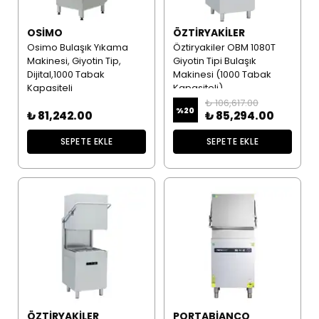
OSIMO
ÖZTIRYAKILER
Osimo Bulaşık Yıkama
Öztiryakiler OBM 1080T
Makinesi, Giyotin Tip,
Giyotin Tipi Bulaşık
Dijital,1000 Tabak
Makinesi (1000 Tabak
Kapasiteli
Kapasiteli)
₺ 106,617.00
%
20
₺ 81,242.00
₺ 85,294.00
SEPETE EKLE
SEPETE EKLE
ÖZTIRYAKILER
PORTABIANCO