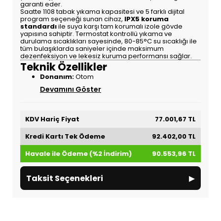
garanti eder.
Saatte 1108 tabak yıkama kapasitesi ve 5 farklı dijital
program seçeneği sunan cihaz,
IPX5 koruma
standardı
ile suya karşı tam korumalı izole gövde
yapısına sahiptir. Termostat kontrollü yıkama ve
durulama sıcaklıkları sayesinde, 80-85°C su sıcaklığı ile
tüm bulaşıklarda saniyeler içinde maksimum
dezenfeksiyon ve lekesiz kuruma performansı sağlar.
Teknik Özellikler
Donanım:
Otom
Devamını Göster
KDV Hariç Fiyat
77.001,67 TL
Kredi Kartı Tek Ödeme
92.402,00 TL
Havale ile Ödeme (%2 İndirim)
90.553,96 TL
▸
Taksit Seçenekleri