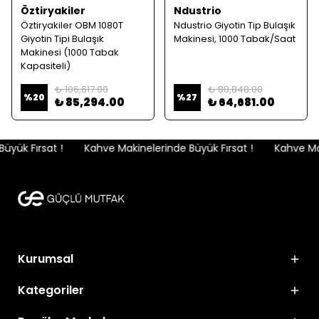
Öztiryakiler
Ndustrio
Öztiryakiler OBM 1080T
Ndustrio Giyotin Tip Bulaşık
Giyotin Tipi Bulaşık
Makinesi, 1000 Tabak/Saat
Makinesi (1000 Tabak
Kapasiteli)
₺ 106,617.00
₺ 88,848.00
%
20
%
27
₺ 85,294.00
₺ 64,681.00
yük Fırsat !
Kahve Makinelerinde Büyük Fırsat !
Kahve Maki
Kurumsal
Kategoriler