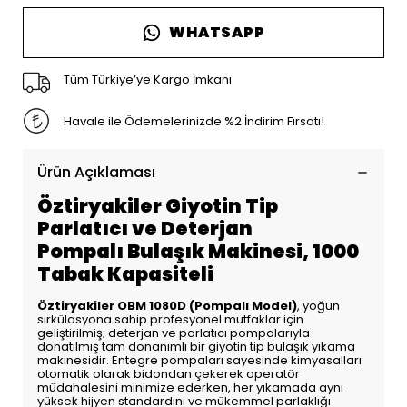
WHATSAPP
Tüm Türkiye’ye Kargo İmkanı
Havale ile Ödemelerinizde %2 İndirim Fırsatı!
Ürün Açıklaması
Öztiryakiler Giyotin Tip
Parlatıcı ve Deterjan
Pompalı
Bulaşık Makinesi, 1000
Tabak Kapasiteli
Öztiryakiler OBM 1080D (Pompalı Model)
, yoğun
sirkülasyona sahip profesyonel mutfaklar için
geliştirilmiş; deterjan ve parlatıcı pompalarıyla
donatılmış tam donanımlı bir giyotin tip bulaşık yıkama
makinesidir. Entegre pompaları sayesinde kimyasalları
otomatik olarak bidondan çekerek operatör
müdahalesini minimize ederken, her yıkamada aynı
yüksek hijyen standardını ve mükemmel parlaklığı