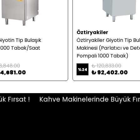
Öztiryakiler
iyotin Tip Bulaşık
Öztiryakiler Giyotin Tip Bu
 1000 Tabak/Saat
Makinesi (Parlatıcı ve Det
Pompalı 1000 Tabak)
8,848.00
₺ 120,833.00
%
24
64,681.00
₺ 92,402.00
rsat !
Kahve Makinelerinde Büyük Fırsat