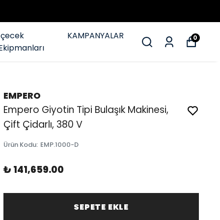
İçecek
KAMPANYALAR
0
Ekipmanları
EMPERO
Empero Giyotin Tipi Bulaşık Makinesi,
Çift Çidarlı, 380 V
Ürün Kodu
:
EMP.1000-D
₺ 141,659.00
SEPETE EKLE