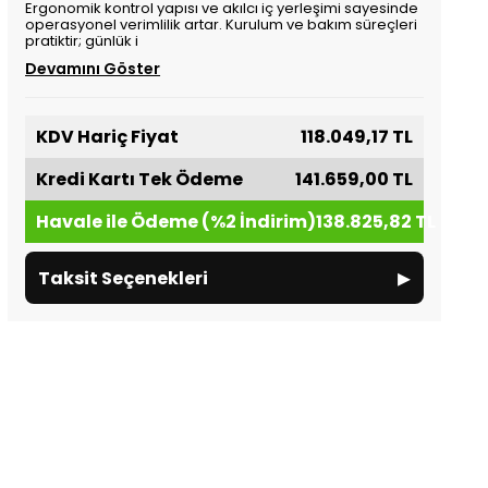
Ergonomik kontrol yapısı ve akılcı iç yerleşimi sayesinde
operasyonel verimlilik artar. Kurulum ve bakım süreçleri
pratiktir; günlük i
Devamını Göster
KDV Hariç Fiyat
118.049,17 TL
Kredi Kartı Tek Ödeme
141.659,00 TL
Havale ile Ödeme (%2 İndirim)
138.825,82 TL
▸
Taksit Seçenekleri