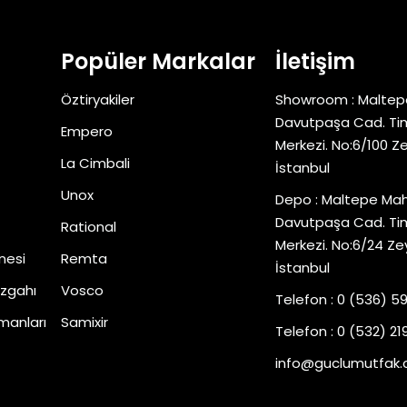
Popüler Markalar
İletişim
Öztiryakiler
Showroom : Maltep
Davutpaşa Cad. Tim
Empero
Merkezi. No:6/100 Z
La Cimbali
İstanbul
Unox
Depo : Maltepe Mah
Davutpaşa Cad. Tim
Rational
Merkezi. No:6/24 Ze
nesi
Remta
İstanbul
zgahı
Vosco
Telefon : 0 (536) 5
manları
Samixir
Telefon : 0 (532) 219
info@guclumutfak