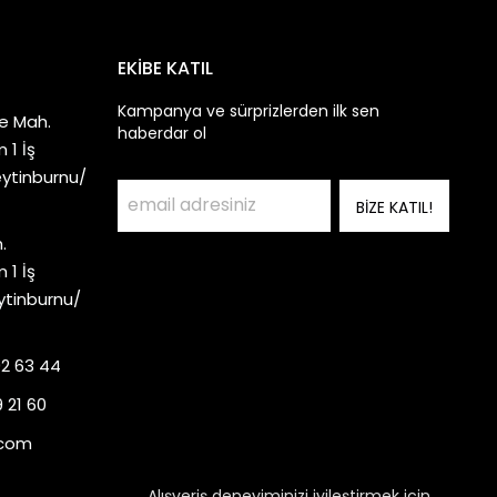
EKİBE KATIL
Kampanya ve sürprizlerden ilk sen
e Mah.
haberdar ol
 1 İş
eytinburnu/
BİZE KATIL!
.
 1 İş
ytinburnu/
92 63 44
 21 60
.com
Alışveriş deneyiminizi iyileştirmek için