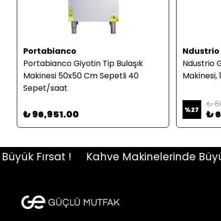
Portabianco
Ndustrio
Portabianco Giyotin Tip Bulaşık
Ndustrio G
Makinesi 50x50 Cm Sepetli 40
Makinesi,
Sepet/saat
₺ 8
%
27
₺ 96,951.00
₺ 
ük Fırsat !
Kahve Makinelerinde Büyük Fı