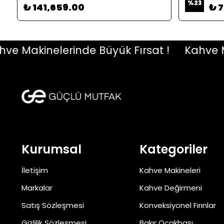
%
23
₺ 141,659.00
₺ 
Makinelerinde Büyük Fırsat !
Kahve Makin
Kurumsal
Kategoriler
İletişim
Kahve Makineleri
Markalar
Kahve Değirmeni
Satış Sözleşmesi
Konveksiyonel Fırınlar
Gizlilik Sözleşmesi
Bakır Ocakbaşı