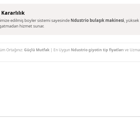
 Kararlılık
timize edilmiş boyler sistemi sayesinde
N
dustrio bulaşık makinesi
, yüksek
aşatmadan hizmet sunar.
üm Ortağınız:
Güçlü Mutfak
| En Uygun
Ndustrio giyotin tip fiyatları
ve Uzman