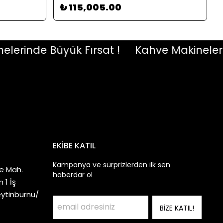
₺ 115,005.00
inde Büyük Fırsat !
Kahve Makinelerinde 
EKİBE KATIL
Kampanya ve sürprizlerden ilk sen
e Mah.
haberdar ol
 1 İş
eytinburnu/
BİZE KATIL!