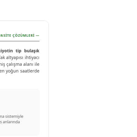
PASİTE ÇÖZÜMLERİ —
iyotin tip bulaşık
k altyapısı ihtiyacı
iş çalışma alanı ile
e en yoğun saatlerde
tma sistemiyle
is anlarında