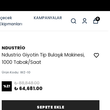
İçecek
KAMPANYALAR
0
Ekipmanları
NDUSTRİO
Ndustrio Giyotin Tip Bulaşık Makinesi,
1000 Tabak/Saat
Ürün Kodu
:
WZ-10
₺ 88,848.00
%
27
₺ 64,681.00
SEPETE EKLE