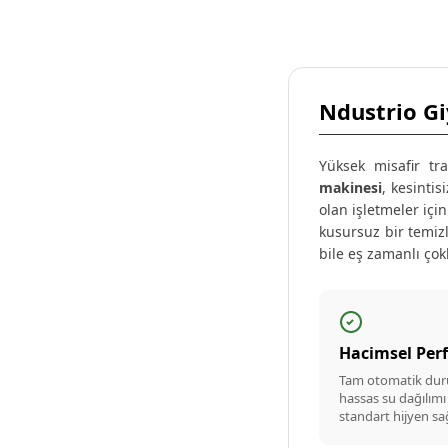
Ndustrio Gi
Yüksek misafir tra
makinesi
, kesintis
olan işletmeler içi
kusursuz bir temizl
bile eş zamanlı çok
Hacimsel Per
Tam otomatik duru
hassas su dağılımı
standart hijyen sağ