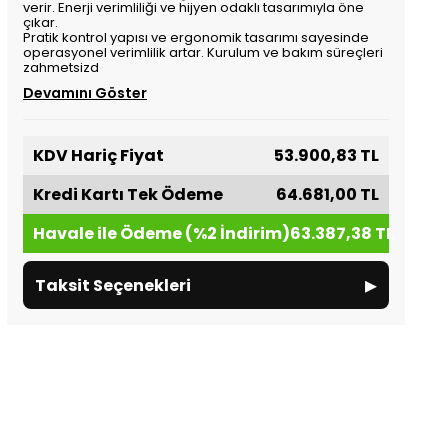
verir. Enerji verimliliği ve hijyen odaklı tasarımıyla öne
çıkar.
Pratik kontrol yapısı ve ergonomik tasarımı sayesinde
operasyonel verimlilik artar. Kurulum ve bakım süreçleri
zahmetsizd
Devamını Göster
KDV Hariç Fiyat
53.900,83 TL
Kredi Kartı Tek Ödeme
64.681,00 TL
Havale ile Ödeme (%2 İndirim)
63.387,38 TL
▸
Taksit Seçenekleri