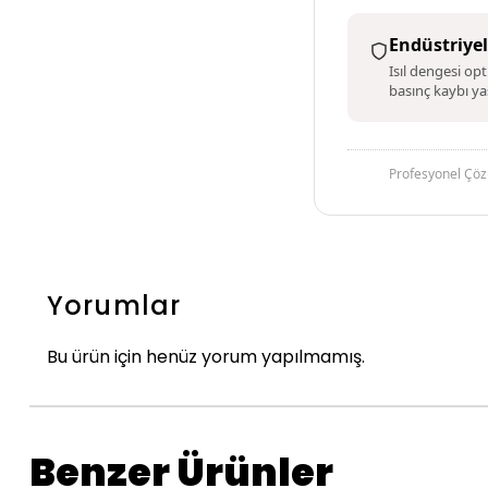
Endüstriyel
Isıl dengesi op
basınç kaybı y
Profesyonel Çöz
Yorumlar
Bu ürün için henüz yorum yapılmamış.
Benzer Ürünler