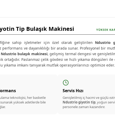
yotin Tip Bulaşık Makinesi
YÜKSEK KA
fiğine sahip işletmeler için özel olarak geliştirilen
N
dustrio g
iz performans ve dayanıklılığı bir arada sunar. Profesyonel bir mutfa
n
N
dustrio bulaşık makinesi
, gelişmiş termal dengesi ve genişletilm
ik ortağıdır. Paslanmaz çelik gövdesi ve hızlı yıkama döngüleri il
lu yıkama imkanı tanıyarak mutfak operasyonlarınızı optimize eder.
formans
Servis Hızı
lama teknolojisi, her basketle
Genişletilmiş iç hacmi ve güçlü ısı
 sunarak yüksek adetlerde bile
Ndustrio giyotin tip
, yoğun serv
lar.
personele zaman kazandırır.