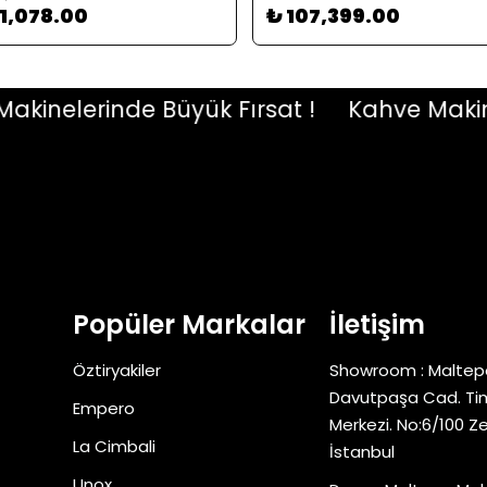
71,078.00
₺ 107,399.00
elerinde Büyük Fırsat !
Kahve Makineler
Popüler Markalar
İletişim
Öztiryakiler
Showroom : Maltep
Davutpaşa Cad. Tim
Empero
Merkezi. No:6/100 Z
La Cimbali
İstanbul
Unox