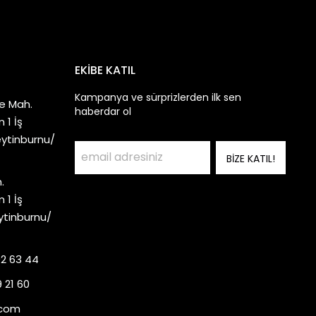
EKİBE KATIL
Kampanya ve sürprizlerden ilk sen
e Mah.
haberdar ol
 1 İş
eytinburnu/
BİZE KATIL!
.
 1 İş
ytinburnu/
92 63 44
 21 60
.com