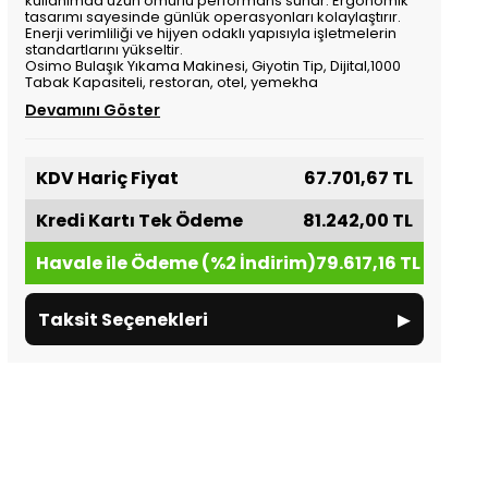
kullanımda uzun ömürlü performans sunar. Ergonomik
tasarımı sayesinde günlük operasyonları kolaylaştırır.
Enerji verimliliği ve hijyen odaklı yapısıyla işletmelerin
standartlarını yükseltir.
Osimo Bulaşık Yıkama Makinesi, Giyotin Tip, Dijital,1000
Tabak Kapasiteli, restoran, otel, yemekha
Devamını Göster
KDV Hariç Fiyat
67.701,67 TL
Kredi Kartı Tek Ödeme
81.242,00 TL
Havale ile Ödeme (%2 İndirim)
79.617,16 TL
▸
Taksit Seçenekleri