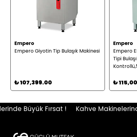
Empero
Empero
i
Empero Giyotin Tip Bulaşık Makinesi
Empero EM
Tipi Bulaşı
Kontrollü
Parlatıcı 
380 V
₺ 107,399.00
₺ 115,0
de Büyük Fırsat !
Kahve Makinelerinde B