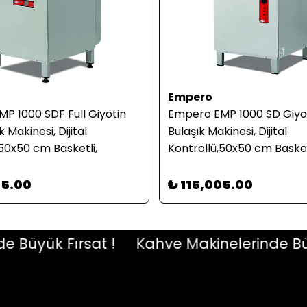
Empero
P 1000 SDF Full Giyotin
Empero EMP 1000 SD Giyot
k Makinesi, Dijital
Bulaşık Makinesi, Dijital
,50x50 cm Basketli,
Kontrollü,50x50 cm Basket
Deterjan, Drenaj Pompalı,
Pompalı, 380 V
05.00
₺ 115,005.00
üyük Fırsat !
Kahve Makinelerinde Büyük 