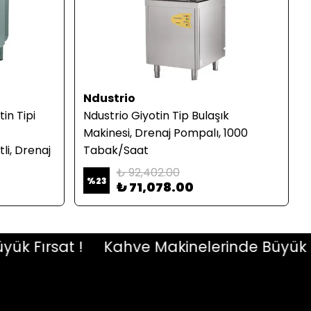
Ndustrio
in Tipi
Ndustrio Giyotin Tip Bulaşık
Makinesi, Drenaj Pompalı, 1000
li, Drenaj
Tabak/Saat
₺ 92,402.00
%
23
₺ 71,078.00
Fırsat !
Kahve Makinelerinde Büyük Fırsa