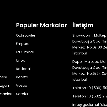
Popüler Markalar
İletişim
Öztiryakiler
Showroom : Maltep
Davutpaşa Cad. Tim
Empero
Merkezi. No:6/100 Z
La Cimbali
İstanbul
Unox
Depo : Maltepe Mah
Davutpaşa Cad. Tim
Rational
Merkezi. No:6/24 Ze
nesi
Remta
İstanbul
zgahı
Vosco
Telefon : 0 (536) 5
manları
Samixir
Telefon : 0 (532) 219
info@guclumutfak