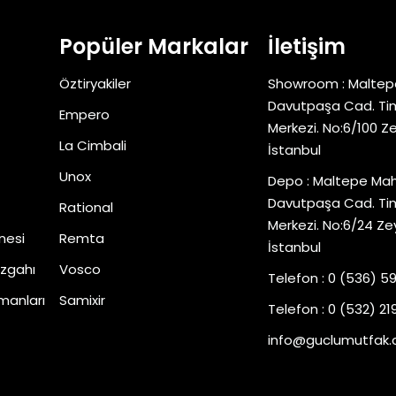
Popüler Markalar
İletişim
Öztiryakiler
Showroom : Maltep
Davutpaşa Cad. Tim
Empero
Merkezi. No:6/100 Z
La Cimbali
İstanbul
Unox
Depo : Maltepe Mah
Davutpaşa Cad. Tim
Rational
Merkezi. No:6/24 Ze
nesi
Remta
İstanbul
zgahı
Vosco
Telefon : 0 (536) 5
manları
Samixir
Telefon : 0 (532) 219
info@guclumutfak