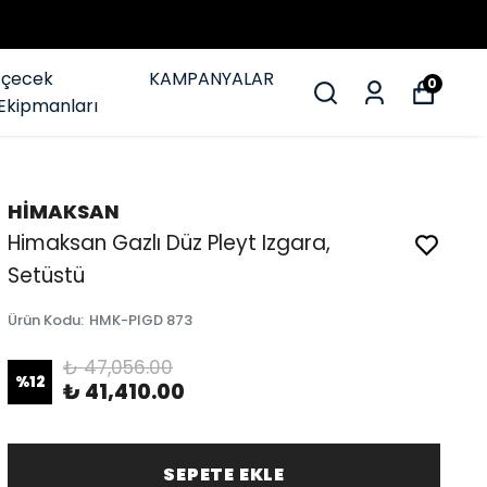
İçecek
KAMPANYALAR
0
Ekipmanları
HİMAKSAN
Himaksan Gazlı Düz Pleyt Izgara,
Setüstü
Ürün Kodu
:
HMK-PIGD 873
₺ 47,056.00
%
12
₺ 41,410.00
SEPETE EKLE