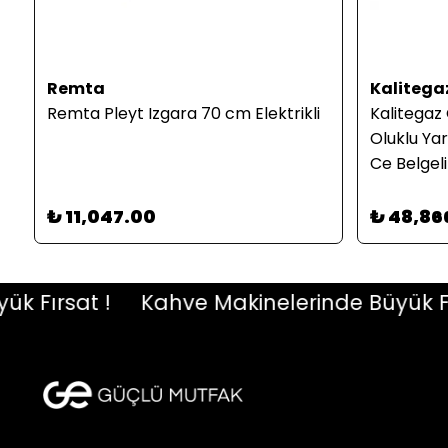
Remta
Kalitega
Remta Pleyt Izgara 70 cm Elektrikli
Kalitegaz 
Oluklu Ya
Ce Belgel
₺ 11,047.00
₺ 48,86
ırsat !
Kahve Makinelerinde Büyük Fırsa