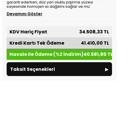
garanti ederken, düz yarı oluklu pişirme yüzeyi
sayesinde homojen ısı dağılımı sağlar ve mü
Devamını Göster
KDV Hariç Fiyat
34.508,33 TL
Kredi Kartı Tek Ödeme
41.410,00 TL
Havale ile Ödeme (%2 İndirim)
40.581,80 TL
▸
Taksit Seçenekleri