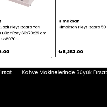
z
Himaksan
Gazlı Pleyt Izgara Yarı
Himaksan Pleyt Izgara 50 
rı Düz Yüzey 80x70x29 cm
i GS8070G
6.00
₺ 8,253.00
t !
Kahve Makinelerinde Büyük Fırsat !