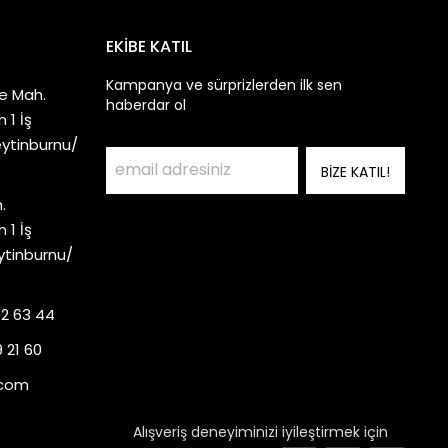
EKİBE KATIL
Kampanya ve sürprizlerden ilk sen
e Mah.
haberdar ol
 1 İş
eytinburnu/
BİZE KATIL!
.
 1 İş
ytinburnu/
92 63 44
 21 60
.com
Alışveriş deneyiminizi iyileştirmek için