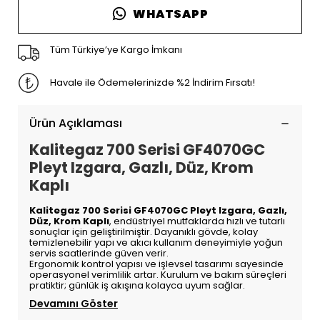
WHATSAPP
Tüm Türkiye’ye Kargo İmkanı
Havale ile Ödemelerinizde %2 İndirim Fırsatı!
Ürün Açıklaması
Kalitegaz 700 Serisi GF4070GC
Pleyt Izgara, Gazlı, Düz, Krom
Kaplı
Kalitegaz 700 Serisi GF4070GC Pleyt Izgara, Gazlı,
Düz, Krom Kaplı
, endüstriyel mutfaklarda hızlı ve tutarlı
sonuçlar için geliştirilmiştir. Dayanıklı gövde, kolay
temizlenebilir yapı ve akıcı kullanım deneyimiyle yoğun
servis saatlerinde güven verir.
Ergonomik kontrol yapısı ve işlevsel tasarımı sayesinde
operasyonel verimlilik artar. Kurulum ve bakım süreçleri
pratiktir; günlük iş akışına kolayca uyum sağlar.
Devamını Göster