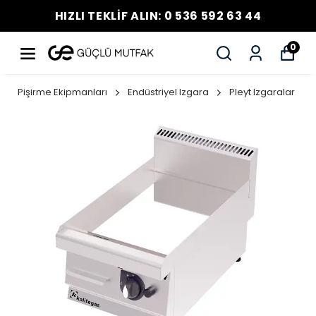
HIZLI TEKLİF ALIN: 0 536 592 63 44
0
Pişirme Ekipmanları
Endüstriyel Izgara
Pleyt Izgaralar