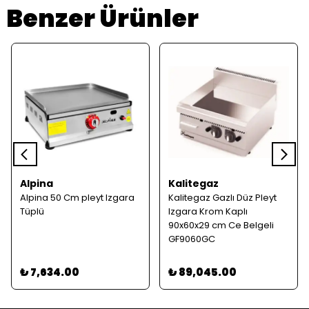
Benzer Ürünler
Alpina
Kalitegaz
Alpina 50 Cm pleyt Izgara
Kalitegaz Gazlı Düz Pleyt
Tüplü
Izgara Krom Kaplı
90x60x29 cm Ce Belgeli
GF9060GC
₺ 7,634.00
₺ 89,045.00