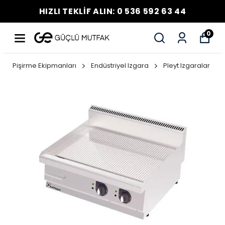
HIZLI TEKLİF ALIN: 0 536 592 63 44
0
Pişirme Ekipmanları
Endüstriyel Izgara
Pleyt Izgaralar