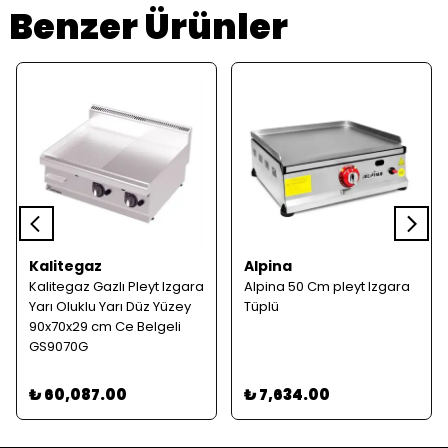
Benzer Ürünler
Kalitegaz
Alpina
Kalitegaz Gazlı Pleyt Izgara
Alpina 50 Cm pleyt Izgara
Yarı Oluklu Yarı Düz Yüzey
Tüplü
90x70x29 cm Ce Belgeli
GS9070G
₺ 60,087.00
₺ 7,634.00