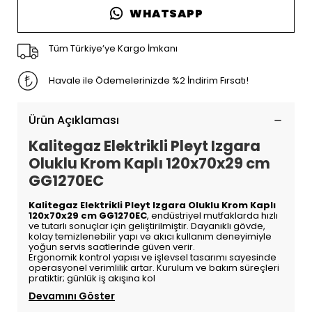
WHATSAPP
Tüm Türkiye’ye Kargo İmkanı
Havale ile Ödemelerinizde %2 İndirim Fırsatı!
Ürün Açıklaması
Kalitegaz Elektrikli Pleyt Izgara
Oluklu Krom Kaplı 120x70x29 cm
GG1270EC
Kalitegaz Elektrikli Pleyt Izgara Oluklu Krom Kaplı
120x70x29 cm GG1270EC
, endüstriyel mutfaklarda hızlı
ve tutarlı sonuçlar için geliştirilmiştir. Dayanıklı gövde,
kolay temizlenebilir yapı ve akıcı kullanım deneyimiyle
yoğun servis saatlerinde güven verir.
Ergonomik kontrol yapısı ve işlevsel tasarımı sayesinde
operasyonel verimlilik artar. Kurulum ve bakım süreçleri
pratiktir; günlük iş akışına kol
Devamını Göster