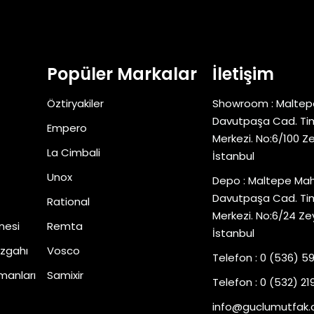
Popüler Markalar
İletişim
Öztiryakiler
Showroom : Maltep
Davutpaşa Cad. Tim
Empero
Merkezi. No:6/100 Z
La Cimbali
İstanbul
Unox
Depo : Maltepe Mah
Davutpaşa Cad. Tim
Rational
Merkezi. No:6/24 Ze
nesi
Remta
İstanbul
zgahı
Vosco
Telefon : 0 (536) 5
manları
Samixir
Telefon : 0 (532) 219
info@guclumutfak