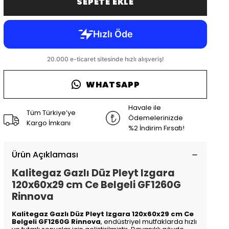
SEPETE EKLE
WHATSAPP
Havale ile
Tüm Türkiye’ye
Ödemelerinizde
Kargo İmkanı
%2 İndirim Fırsatı!
Ürün Açıklaması
Kalitegaz Gazlı Düz Pleyt Izgara
120x60x29 cm Ce Belgeli GF1260G
Rinnova
Kalitegaz Gazlı Düz Pleyt Izgara 120x60x29 cm Ce
Belgeli GF1260G Rinnova
, endüstriyel mutfaklarda hızlı