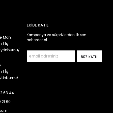
EKİBE KATIL
Kampanya ve sürprizlerden ilk sen
e Mah.
haberdar ol
 1 İş
eytinburnu/
BİZE KATIL!
.
 1 İş
ytinburnu/
92 63 44
 21 60
.com