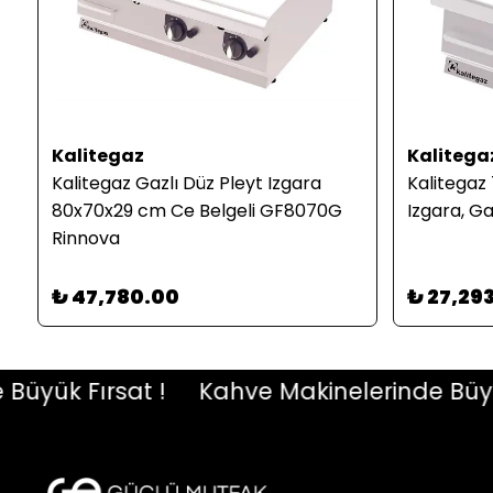
Kalitegaz
Kalitega
Kalitegaz Gazlı Düz Pleyt Izgara
Kalitegaz
80x70x29 cm Ce Belgeli GF8070G
Izgara, Ga
Rinnova
₺ 47,780.00
₺ 27,29
ük Fırsat !
Kahve Makinelerinde Büyük F