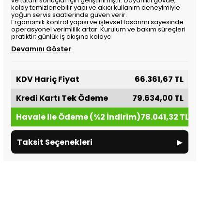
ve tutarlı sonuçlar için geliştirilmiştir. Dayanıklı gövde,
kolay temizlenebilir yapı ve akıcı kullanım deneyimiyle
yoğun servis saatlerinde güven verir.
Ergonomik kontrol yapısı ve işlevsel tasarımı sayesinde
operasyonel verimlilik artar. Kurulum ve bakım süreçleri
pratiktir; günlük iş akışına kolayc
Devamını Göster
KDV Hariç Fiyat
66.361,67 TL
Kredi Kartı Tek Ödeme
79.634,00 TL
Havale ile Ödeme (%2 İndirim)
78.041,32 TL
▸
Taksit Seçenekleri