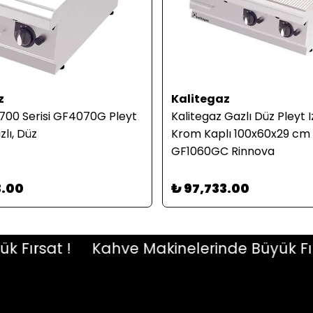
z
Kalitegaz
 700 Serisi GF4070G Pleyt
Kalitegaz Gazlı Düz Pleyt 
zlı, Düz
Krom Kaplı 100x60x29 cm 
GF1060GC Rinnova
3.00
₺ 97,733.00
ırsat !
Kahve Makinelerinde Büyük Fırsat