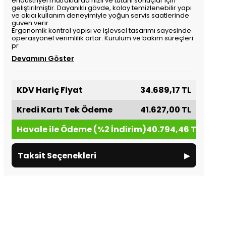
endüstriyel mutfaklarda hızlı ve tutarlı sonuçlar için
geliştirilmiştir. Dayanıklı gövde, kolay temizlenebilir yapı
ve akıcı kullanım deneyimiyle yoğun servis saatlerinde
güven verir.
Ergonomik kontrol yapısı ve işlevsel tasarımı sayesinde
operasyonel verimlilik artar. Kurulum ve bakım süreçleri
pr
Devamını Göster
KDV Hariç Fiyat
34.689,17 TL
Kredi Kartı Tek Ödeme
41.627,00 TL
Havale ile Ödeme (%2 İndirim)
40.794,46 TL
▸
Taksit Seçenekleri