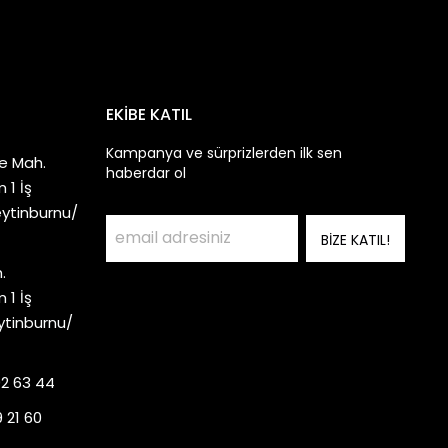
EKİBE KATIL
Kampanya ve sürprizlerden ilk sen
e Mah.
haberdar ol
 1 İş
eytinburnu/
BİZE KATIL!
.
 1 İş
ytinburnu/
92 63 44
 21 60