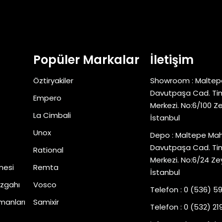
Popüler Markalar
İletişim
Öztiryakiler
Showroom : Maltep
Davutpaşa Cad. Tim
Empero
Merkezi. No:6/100 Z
La Cimbali
İstanbul
Unox
Depo : Maltepe Mah
Davutpaşa Cad. Tim
Rational
Merkezi. No:6/24 Ze
nesi
Remta
İstanbul
zgahı
Vosco
Telefon : 0 (536) 5
manları
Samixir
Telefon : 0 (532) 219