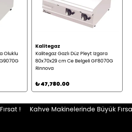
Kalitegaz
ra Oluklu
Kalitegaz Gazlı Düz Pleyt Izgara
 GG9070G
80x70x29 cm Ce Belgeli GF8070G
Rinnova
₺ 47,780.00
t !
Kahve Makinelerinde Büyük Fırsat !