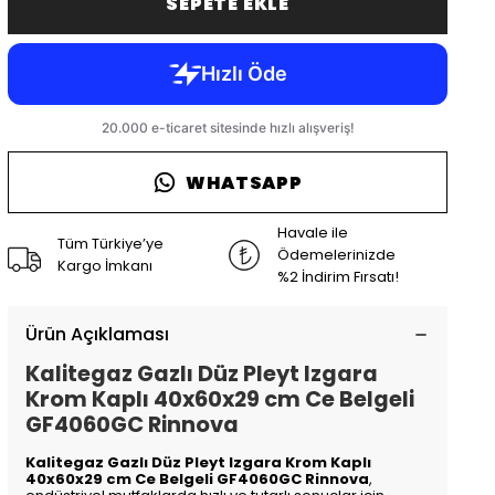
SEPETE EKLE
WHATSAPP
Havale ile
Tüm Türkiye’ye
Ödemelerinizde
Kargo İmkanı
%2 İndirim Fırsatı!
Ürün Açıklaması
Kalitegaz Gazlı Düz Pleyt Izgara
Krom Kaplı 40x60x29 cm Ce Belgeli
GF4060GC Rinnova
Kalitegaz Gazlı Düz Pleyt Izgara Krom Kaplı
40x60x29 cm Ce Belgeli GF4060GC Rinnova
,