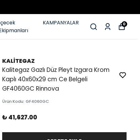
İçecek
KAMPANYALAR
0
Ekipmanları
KALİTEGAZ
Kalitegaz Gazlı Düz Pleyt Izgara Krom
Kaplı 40x60x29 cm Ce Belgeli
GF4060GC Rinnova
Ürün Kodu
:
GF4060GC
₺ 41,627.00