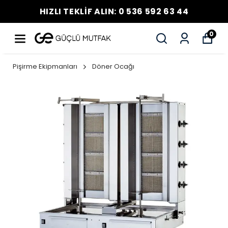
HIZLI TEKLİF ALIN: 0 536 592 63 44
0
Pişirme Ekipmanları
Döner Ocağı