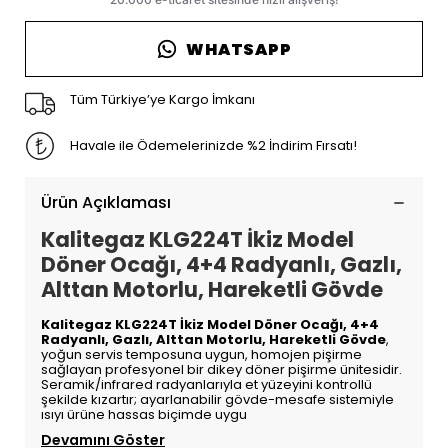
WHATSAPP
Tüm Türkiye’ye Kargo İmkanı
Havale ile Ödemelerinizde %2 İndirim Fırsatı!
Ürün Açıklaması
Kalitegaz KLG224T İkiz Model
Döner Ocağı, 4+4 Radyanlı, Gazlı,
Alttan Motorlu, Hareketli Gövde
Kalitegaz KLG224T İkiz Model Döner Ocağı, 4+4
Radyanlı, Gazlı, Alttan Motorlu, Hareketli Gövde
,
yoğun servis temposuna uygun, homojen pişirme
sağlayan profesyonel bir dikey döner pişirme ünitesidir.
Seramik/infrared radyanlarıyla et yüzeyini kontrollü
şekilde kızartır; ayarlanabilir gövde-mesafe sistemiyle
ısıyı ürüne hassas biçimde uygu
Devamını Göster