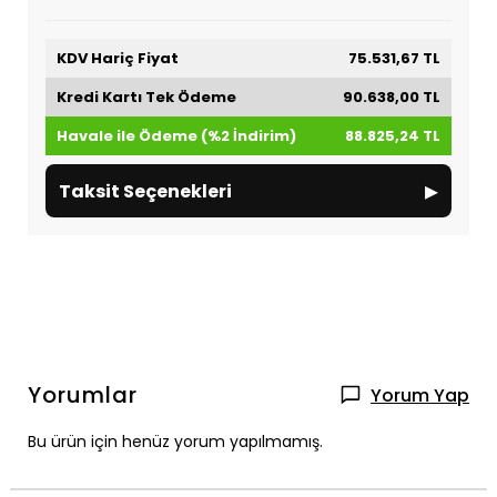
KDV Hariç Fiyat
75.531,67 TL
Kredi Kartı Tek Ödeme
90.638,00 TL
Havale ile Ödeme (%2 İndirim)
88.825,24 TL
▸
Taksit Seçenekleri
Yorumlar
Yorum Yap
Bu ürün için henüz yorum yapılmamış.