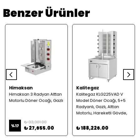
Benzer Ürünler
Himaksan
Kalitegaz
Himaksan 3 Radyan Alttan
Kalitegaz KLG225VAD V
Motorlu Döner Ocağı, Gazlı
Model Döner Ocağı, 5+5
Radyanlı, Gazlı, Alttan
Motorlu, Hareketli Gövde,
Dolaplı
₺ 33,301.00
%
17
₺ 27,655.00
₺ 188,226.00