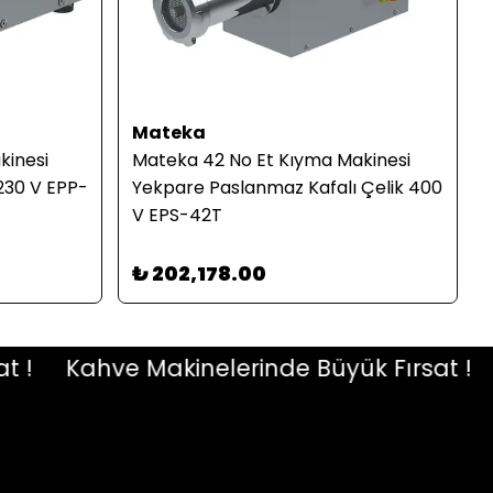
Mateka
kinesi
Mateka 42 No Et Kıyma Makinesi
230 V EPP-
Yekpare Paslanmaz Kafalı Çelik 400
V EPS-42T
₺ 202,178.00
Kahve Makinelerinde Büyük Fırsat !
Ka