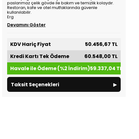
paslanmaz çelik gövde ile bakım ve temizlik kolaydır.
Restoran, kafe ve otel mutfaklarında güvenle
kullanılabilir.
Erg
Devamını Göster
KDV Hariç Fiyat
50.456,67 TL
Kredi Kartı Tek Ödeme
60.548,00 TL
Havale ile Ödeme (%2 İndirim)
59.337,04 TL
▸
Taksit Seçenekleri