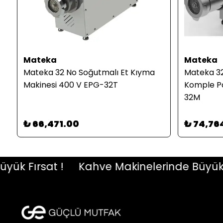
Mateka
Mateka
Mateka 32 No Soğutmalı Et Kıyma
Mateka 32
-
Makinesi 400 V EPG-32T
Komple Pa
32M
₺ 66,471.00
₺ 74,76
 Fırsat !
Kahve Makinelerinde Büyük Fır