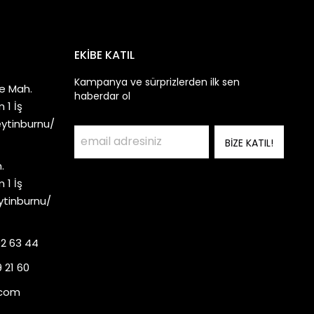
EKİBE KATIL
Kampanya ve sürprizlerden ilk sen
e Mah.
haberdar ol
 1 İş
eytinburnu/
BİZE KATIL!
.
 1 İş
ytinburnu/
92 63 44
 21 60
.com