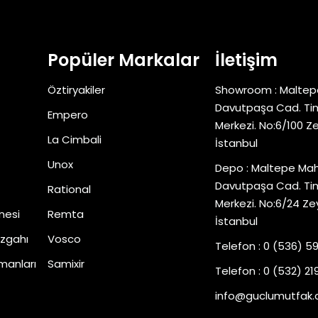
Popüler Markalar
İletişim
Öztiryakiler
Showroom : Maltep
Davutpaşa Cad. Tim
Empero
Merkezi. No:6/100 Z
La Cimbali
İstanbul
Unox
Depo : Maltepe Mah
Davutpaşa Cad. Tim
Rational
Merkezi. No:6/24 Ze
nesi
Remta
İstanbul
zgahı
Vosco
Telefon : 0 (536) 5
manları
Samixir
Telefon : 0 (532) 219
info@guclumutfak