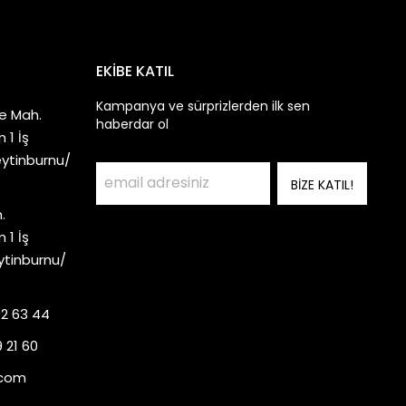
EKİBE KATIL
Kampanya ve sürprizlerden ilk sen
e Mah.
haberdar ol
 1 İş
eytinburnu/
BİZE KATIL!
.
 1 İş
ytinburnu/
92 63 44
 21 60
.com