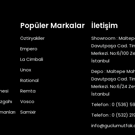
Popüler Markalar
İletişim
Öztiryakiler
Showroom : Maltep
Davutpaşa Cad. Tim
Empero
Merkezi. No:6/100 Z
La Cimbali
İstanbul
Unox
Depo : Maltepe Mah
Davutpaşa Cad. Tim
Rational
Merkezi. No:6/24 Ze
nesi
Remta
İstanbul
zgahı
Vosco
Telefon : 0 (536) 5
manları
Samixir
Telefon : 0 (532) 219
info@guclumutfak