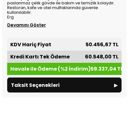
paslanmaz çelik gövde ile bakım ve temizlik kolaydır.
Restoran, kafe ve otel mutfaklarında güvenle
kullanılabilir.
Erg
Devamını Göster
KDV Hariç Fiyat
50.456,67 TL
Kredi Kartı Tek Ödeme
60.548,00 TL
Havale ile Ödeme (%2 İndirim)
59.337,04 TL
▸
Taksit Seçenekleri