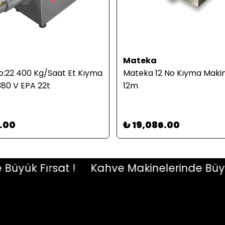
Mateka
:22 400 Kg/Saat Et Kıyma
Mateka 12 No Kıyma Makin
380 V EPA 22t
12m
2.00
₺ 19,086.00
ük Fırsat !
Kahve Makinelerinde Büyük Fı