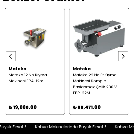
Mateka
Mateka
Mateka 12 No Kıyma
Mateka 22 No Et Kıyma
Makinesi EPA-12m
Makinesi Komple
Paslanmaz Çelik 230 V
EPP-22M
₺ 19,086.00
₺ 66,471.00
yük Fırsat !
Kahve Makinelerinde Büyük Fırsat !
Kahve Maki