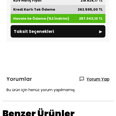
KDV Hariç Fiyat
218.829,17 TL
Kredi Kartı Tek Ödeme
262.595,00 TL
Havale ile Ödeme (%2 İndirim)
257.343,10 TL
▸
Taksit Seçenekleri
Yorumlar
Yorum Yap
Bu ürün için henüz yorum yapılmamış.
Benzer Ürünler