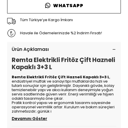
WHATSAPP
Tüm Türkiye’ye Kargo İmkanı
Havale ile Ödemelerinizde %2 İndirim Fırsatı!
Ürün Açıklaması
Remta Elektrikli Fritöz Çift Hazneli
Kapaklı 3+3 L
Remta Elektrikli Fritöz Çift Hazneli Kapaklı 3+3 L
,
endüstriyel mutfak ve sanayi tipi mutfaklarda hızlı ve
tutarlı sonuçlar için geliştirilmiştir. Dayanıklı gövde, kolay
temizlenebilir yapı ve akıcı kullanım deneyimiyle yoğun
servis saatlerinde güven verir. Enerji verimliliği ve hijyen
odaklı tasarımıyla öne çıkar.
Pratik kontrol yapısı ve ergonomik tasarımı sayesinde
operasyonel verimlilik artar. Kurulum ve bakım süreçleri
zahmetsizdir; günlük i
Devamını Göster