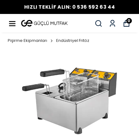
HIZLI TEKLİF ALIN: 0 536 592 63 44
0
Pişirme Ekipmanları
Endüstriyel Fritöz