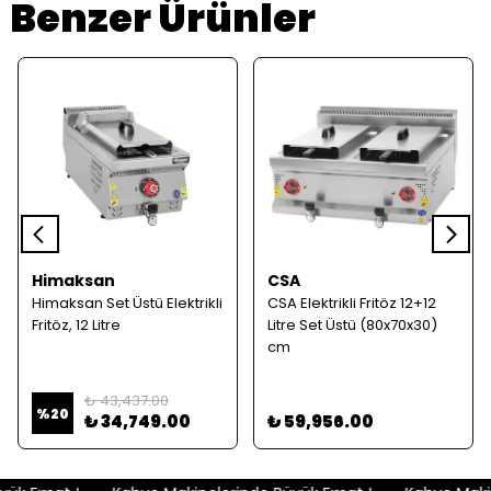
Benzer Ürünler
Himaksan
CSA
Himaksan Set Üstü Elektrikli
CSA Elektrikli Fritöz 12+12
Fritöz, 12 Litre
Litre Set Üstü (80x70x30)
cm
₺ 43,437.00
%
20
₺ 34,749.00
₺ 59,956.00