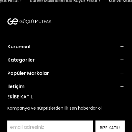
k Fırsat !
Kahve Makinelerinde Büyük Fırsat !
Kahve Makine
Kurumsal
Kategoriler
Popüler Markalar
İletişim
EKİBE KATIL
Kampanya ve sürprizlerden ilk sen haberdar ol
BİZE KATIL!