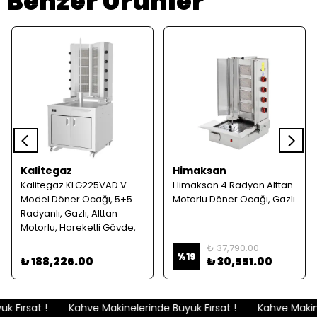
Benzer Ürünler
Kalitegaz
Himaksan
Kalitegaz KLG225VAD V
Himaksan 4 Radyan Alttan
Model Döner Ocağı, 5+5
Motorlu Döner Ocağı, Gazlı
Radyanlı, Gazlı, Alttan
Motorlu, Hareketli Gövde,
Dolaplı
₺ 37,790.00
%
19
₺ 188,226.00
₺ 30,551.00
 Fırsat !
Kahve Makinelerinde Büyük Fırsat !
Kahve Makinel