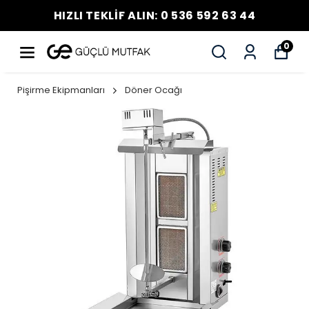
HIZLI TEKLİF ALIN: 0 536 592 63 44
0
Pişirme Ekipmanları
Döner Ocağı