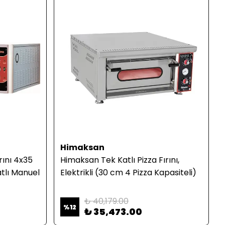
Himaksan
ırını 4x35
Himaksan Tek Katlı Pizza Fırını,
atlı Manuel
Elektrikli (30 cm 4 Pizza Kapasiteli)
₺ 40,179.00
%
12
₺ 35,473.00