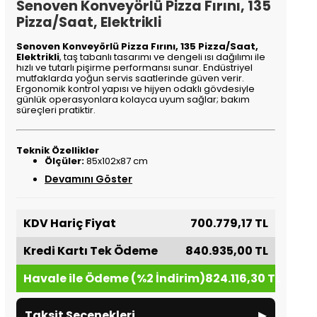
Senoven Konveyörlü Pizza Fırını, 135
Pizza/Saat, Elektrikli
Senoven Konveyörlü Pizza Fırını, 135 Pizza/Saat,
Elektrikli
, taş tabanlı tasarımı ve dengeli ısı dağılımı ile
hızlı ve tutarlı pişirme performansı sunar. Endüstriyel
mutfaklarda yoğun servis saatlerinde güven verir.
Ergonomik kontrol yapısı ve hijyen odaklı gövdesiyle
günlük operasyonlara kolayca uyum sağlar; bakım
süreçleri pratiktir.
Teknik Özellikler
Ölçüler:
85x102x87 cm
Devamını Göster
KDV Hariç Fiyat
700.779,17 TL
Kredi Kartı Tek Ödeme
840.935,00 TL
Havale ile Ödeme (%2 İndirim)
824.116,30 TL
▸
Taksit Seçenekleri