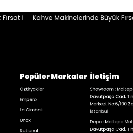
at !
Kahve Makinelerinde Büyük Fırsat !
Popüler Markalar
İletişim
Öztiryakiler
Showroom : Maltep
Davutpaşa Cad. Tim
Empero
Merkezi. No:6/100 Z
La Cimbali
İstanbul
Unox
Depo : Maltepe Mah
Davutpaşa Cad. Tim
Rational