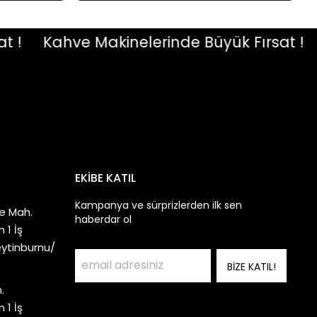
Kahve Makinelerinde Büyük Fırsat !
Ka
EKİBE KATIL
Kampanya ve sürprizlerden ilk sen
e Mah.
haberdar ol
 1 İş
eytinburnu/
BİZE KATIL!
.
 1 İş