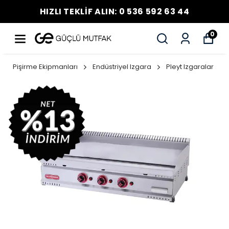
HIZLI TEKLİF ALIN: 0 536 592 63 44
0
Pişirme Ekipmanları
Endüstriyel Izgara
Pleyt Izgaralar