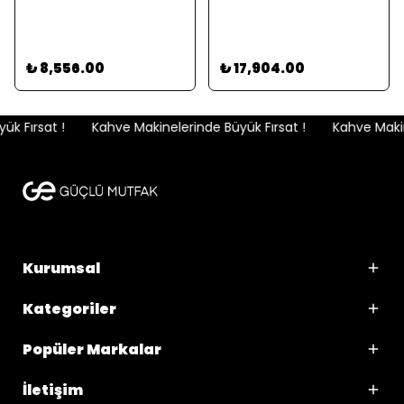
₺ 8,556.00
₺ 17,904.00
k Fırsat !
Kahve Makinelerinde Büyük Fırsat !
Kahve Makine
Kurumsal
Kategoriler
Popüler Markalar
İletişim