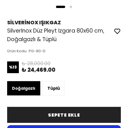
SİLVERİNOX IŞIKGAZ
SilverInox Düz Pleyt Izgara 80x60 cm,
Doğalgazlı & Tüplü
Ürün Kodu
:
PG-80-D
₺ 28,000.00
%
13
₺ 24,469.00
Doğalgazlı
Tüplü
SEPETE EKLE