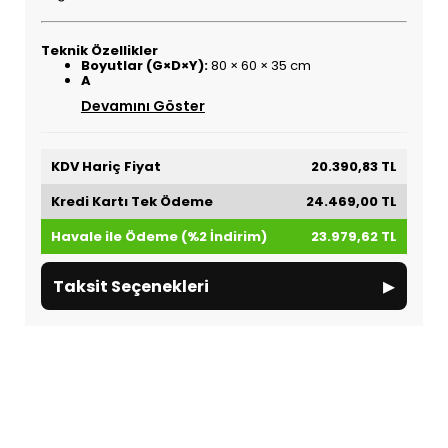
Teknik Özellikler
Boyutlar (G×D×Y):
80 × 60 × 35 cm
A
Devamını Göster
KDV Hariç Fiyat
20.390,83 TL
Kredi Kartı Tek Ödeme
24.469,00 TL
Havale ile Ödeme (%2 İndirim)
23.979,62 TL
▸
Taksit Seçenekleri