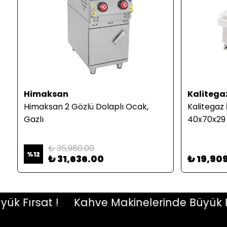
Himaksan
Kalitega
Himaksan 2 Gözlü Dolaplı Ocak,
Kalitegaz İ
Gazlı
40x70x29
₺ 35,980.00
%
12
₺ 31,636.00
₺ 19,90
Fırsat !
Kahve Makinelerinde Büyük Fırsa