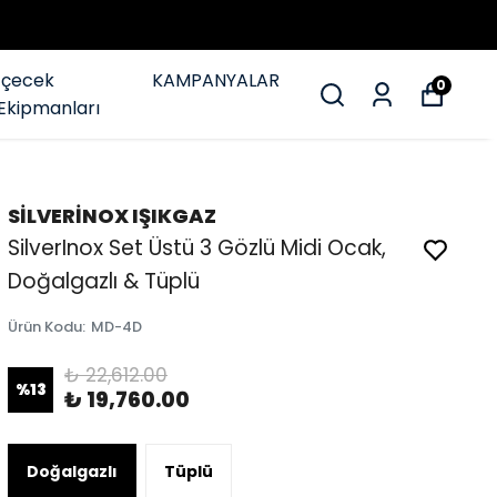
İçecek
KAMPANYALAR
0
Ekipmanları
SİLVERİNOX IŞIKGAZ
SilverInox Set Üstü 3 Gözlü Midi Ocak,
Doğalgazlı & Tüplü
Ürün Kodu
:
MD-4D
₺ 22,612.00
%
13
₺ 19,760.00
Doğalgazlı
Tüplü