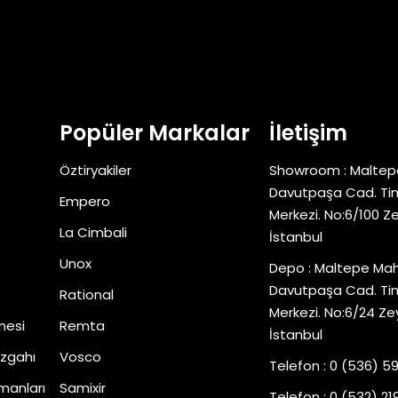
Popüler Markalar
İletişim
Öztiryakiler
Showroom : Maltep
Davutpaşa Cad. Tim
Empero
Merkezi. No:6/100 Z
La Cimbali
İstanbul
Unox
Depo : Maltepe Mah
Davutpaşa Cad. Tim
Rational
Merkezi. No:6/24 Ze
nesi
Remta
İstanbul
zgahı
Vosco
Telefon : 0 (536) 5
manları
Samixir
Telefon : 0 (532) 219