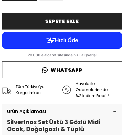
SEPETE EKLE
WHATSAPP
Havale ile
Tüm Türkiye’ye
Ödemelerinizde
Kargo İmkanı
%2 İndirim Fırsatı!
Ürün Açıklaması
SilverInox Set Üstü 3 Gözlü Midi
Ocak, Doğalgazlı & Tüplü