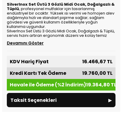
SilverInox Set Üstü 3 Gözlü Midi Ocak, Doğalgazlı &
Tüplü
, profesyonel mutfaklar için tasarlanmış
endüstriyel bir ocaktır. Yüksek ısı verimi ve homojen alev
dağılımıyla hızlı ve standart pişirme sağlar; sağlam
gövdesi ve güvenli kullanım özellikleriyle yoğun
kullanıma uygundur.
SilverInox Set Üstü 3 Gözlü Midi Ocak, Doğalgazlı & Tüplü,
servis hızını artıran ergonomik düzeni ve kolay temiz
Devamını Göster
KDV Hariç Fiyat
16.466,67 TL
Kredi Kartı Tek Ödeme
19.760,00 TL
Havale ile Ödeme (%2 İndirim)
19.364,80 TL
▸
Taksit Seçenekleri