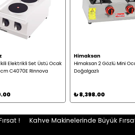
z
Himaksan
kili Elektrikli Set Üstü Ocak
Himaksan 2 Gözlü Mini Oc
 cm C4070E Rinnova
Doğalgazlı
9.00
₺ 8,398.00
t !
Kahve Makinelerinde Büyük Fırsat !