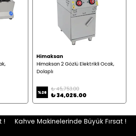
Himaksan
ak,
Himaksan 2 Gözlü Elektrikli Ocak,
Dolaplı
₺ 45,753.00
%
26
₺ 34,025.00
Kahve Makinelerinde Büyük Fırsat !
Kah