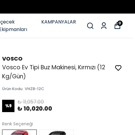
İçecek
KAMPANYALAR
0
Ekipmanları
VOSCO
Vosco Ev Tipi Buz Makinesi, Kırmızı (12
Kg/Gün)
Ürün Kodu
:
VHZB-12C
₺ 11,057.00
%
9
₺ 10,020.00
Renk Seçeneği