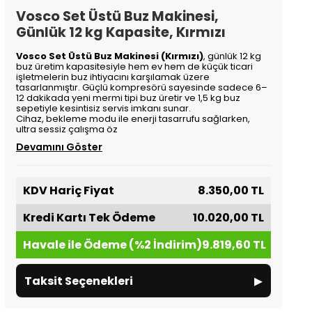
Vosco Set Üstü Buz Makinesi,
Günlük 12 kg Kapasite, Kırmızı
Vosco Set Üstü Buz Makinesi (Kırmızı)
, günlük 12 kg
buz üretim kapasitesiyle hem ev hem de küçük ticari
işletmelerin buz ihtiyacını karşılamak üzere
tasarlanmıştır. Güçlü kompresörü sayesinde sadece 6–
12 dakikada yeni mermi tipi buz üretir ve 1,5 kg buz
sepetiyle kesintisiz servis imkanı sunar.
Cihaz, bekleme modu ile enerji tasarrufu sağlarken,
ultra sessiz çalışma öz
Devamını Göster
KDV Hariç Fiyat
8.350,00 TL
Kredi Kartı Tek Ödeme
10.020,00 TL
Havale ile Ödeme (%2 İndirim)
9.819,60 TL
▸
Taksit Seçenekleri