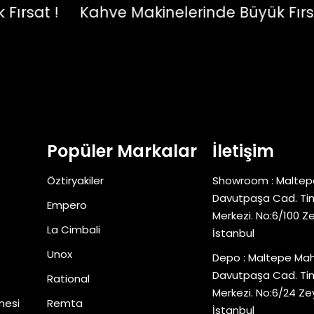
at !
Kahve Makinelerinde Büyük Fırsat !
Popüler Markalar
İletişim
Öztiryakiler
Showroom : Maltep
Davutpaşa Cad. Tim
Empero
Merkezi. No:6/100 Z
La Cimbali
İstanbul
Unox
Depo : Maltepe Mah
Davutpaşa Cad. Tim
Rational
Merkezi. No:6/24 Ze
nesi
Remta
İstanbul