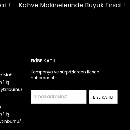
Kahve Makinelerinde Büyük Fırsat !
Ka
EKİBE KATIL
Kampanya ve sürprizlerden ilk sen
e Mah.
haberdar ol
 1 İş
eytinburnu/
BİZE KATIL!
.
 1 İş
ytinburnu/