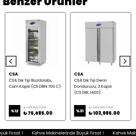
Benzer Ürünler
CSA
CSA
CSA Dik Tip Buzdolabı,
CSA Dik Tip Derin
Cam Kapılı (CS.DBN.700.C)
Dondurucu, 2 Kapılı
(CS.DBL.1400)
₺ 85,557.00
₺ 149,857.00
%
12
%
31
₺ 75,685.00
₺ 103,985.00
k Fırsat !
Kahve Makinelerinde Büyük Fırsat !
Kahve Makine