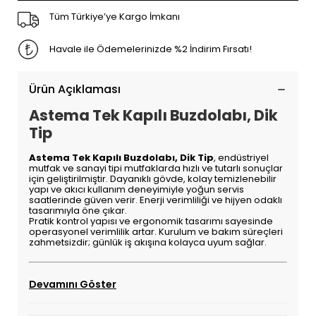
Tüm Türkiye’ye Kargo İmkanı
Havale ile Ödemelerinizde %2 İndirim Fırsatı!
Ürün Açıklaması
Astema Tek Kapılı Buzdolabı, Dik
Tip
Astema Tek Kapılı Buzdolabı, Dik Tip
, endüstriyel
mutfak ve sanayi tipi mutfaklarda hızlı ve tutarlı sonuçlar
için geliştirilmiştir. Dayanıklı gövde, kolay temizlenebilir
yapı ve akıcı kullanım deneyimiyle yoğun servis
saatlerinde güven verir. Enerji verimliliği ve hijyen odaklı
tasarımıyla öne çıkar.
Pratik kontrol yapısı ve ergonomik tasarımı sayesinde
operasyonel verimlilik artar. Kurulum ve bakım süreçleri
zahmetsizdir; günlük iş akışına kolayca uyum sağlar.
Devamını Göster