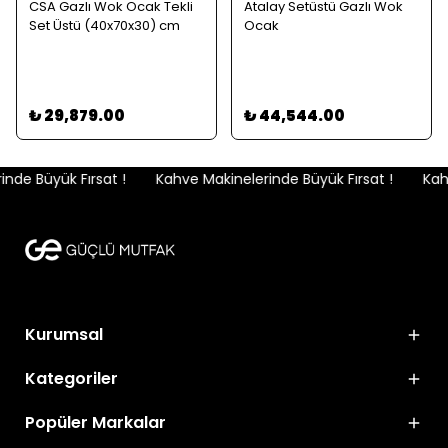
CSA Gazlı Wok Ocak Tekli
Atalay Setüstü Gazlı Wok
Set Üstü (40x70x30) cm
Ocak
₺ 29,879.00
₺ 44,544.00
de Büyük Fırsat !
Kahve Makinelerinde Büyük Fırsat !
Kahv
Kurumsal
Kategoriler
Popüler Markalar