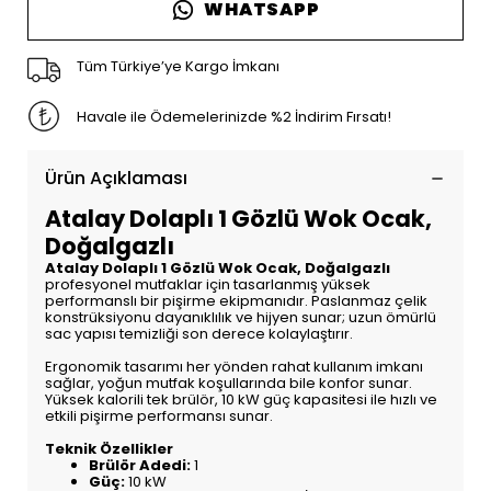
WHATSAPP
Tüm Türkiye’ye Kargo İmkanı
Havale ile Ödemelerinizde %2 İndirim Fırsatı!
Ürün Açıklaması
Atalay Dolaplı 1 Gözlü Wok Ocak,
Doğalgazlı
Atalay Dolaplı 1 Gözlü Wok Ocak, Doğalgazlı
profesyonel mutfaklar için tasarlanmış yüksek
performanslı bir pişirme ekipmanıdır. Paslanmaz çelik
konstrüksiyonu dayanıklılık ve hijyen sunar; uzun ömürlü
sac yapısı temizliği son derece kolaylaştırır.
Ergonomik tasarımı her yönden rahat kullanım imkanı
sağlar, yoğun mutfak koşullarında bile konfor sunar.
Yüksek kalorili tek brülör, 10 kW güç kapasitesi ile hızlı ve
etkili pişirme performansı sunar.
Teknik Özellikler
Brülör Adedi:
1
Güç:
10 kW