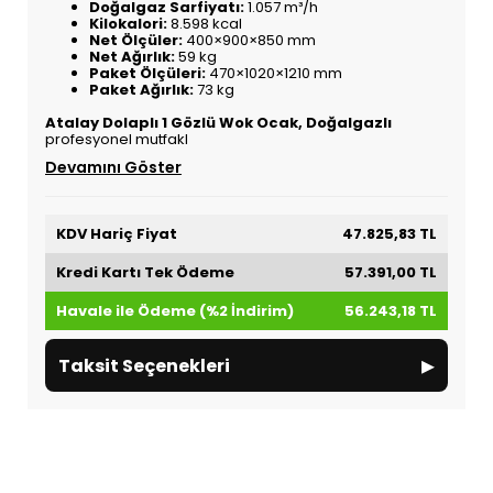
Doğalgaz Sarfiyatı:
1.057 m³/h
Kilokalori:
8.598 kcal
Net Ölçüler:
400×900×850 mm
Net Ağırlık:
59 kg
Paket Ölçüleri:
470×1020×1210 mm
Paket Ağırlık:
73 kg
Atalay Dolaplı 1 Gözlü Wok Ocak, Doğalgazlı
profesyonel mutfakl
Devamını Göster
KDV Hariç Fiyat
47.825,83 TL
Kredi Kartı Tek Ödeme
57.391,00 TL
Havale ile Ödeme (%2 İndirim)
56.243,18 TL
▸
Taksit Seçenekleri