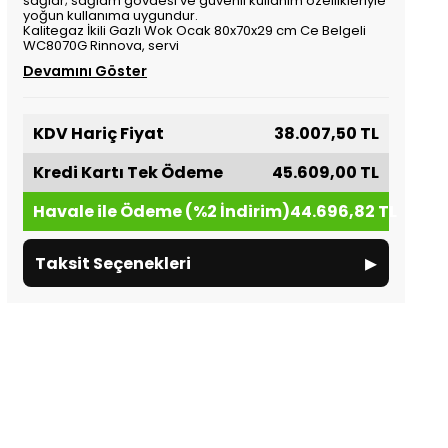
sağlar; sağlam gövdesi ve güvenli kullanım özellikleriyle
yoğun kullanıma uygundur.
Kalitegaz İkili Gazlı Wok Ocak 80x70x29 cm Ce Belgeli
WC8070G Rinnova, servi
Devamını Göster
KDV Hariç Fiyat
38.007,50 TL
Kredi Kartı Tek Ödeme
45.609,00 TL
Havale ile Ödeme (%2 İndirim)
44.696,82 TL
▸
Taksit Seçenekleri