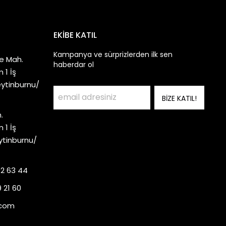
EKİBE KATIL
Kampanya ve sürprizlerden ilk sen
e Mah.
haberdar ol
 1 İş
eytinburnu/
BİZE KATIL!
.
 1 İş
ytinburnu/
92 63 44
 21 60
.com