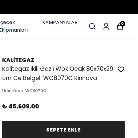
İçecek
KAMPANYALAR
0
Ekipmanları
KALİTEGAZ
Kalitegaz İkili Gazlı Wok Ocak 80x70x29
cm Ce Belgeli WC8070G Rinnova
Ürün Kodu
:
WC8070G
₺ 45,609.00
SEPETE EKLE