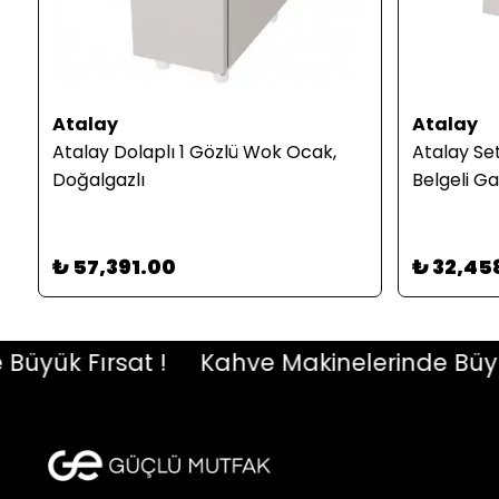
Atalay
Atalay
Atalay Dolaplı 1 Gözlü Wok Ocak,
Atalay Se
Doğalgazlı
Belgeli G
₺ 57,391.00
₺ 32,45
ük Fırsat !
Kahve Makinelerinde Büyük Fı