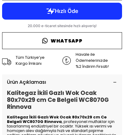
WHATSAPP
Havale ile
Tüm Türkiye’ye
Ödemelerinizde
Kargo İmkanı
%2 İndirim Fırsatı!
Ürün Açıklaması
Kalitegaz İkili Gazlı Wok Ocak
80x70x29 cm Ce Belgeli WC8070G
Rinnova
Kalitegaz İkili Gazlı Wok Ocak 80x70x29 cm Ce
Belgeli WC8070G Rinnova
, profesyonel mutfaklar için
tasarlanmış endüstriyel bir ocaktır. Yüksek ısı verimi ve
homojen alev dağılımıyla hızlı ve standart pişirme