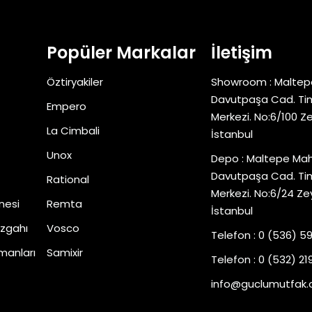
Popüler Markalar
İletişim
Öztiryakiler
Showroom : Maltep
Davutpaşa Cad. Tim
Empero
Merkezi. No:6/100 Z
La Cimbali
İstanbul
Unox
Depo : Maltepe Mah
Davutpaşa Cad. Tim
Rational
Merkezi. No:6/24 Ze
nesi
Remta
İstanbul
zgahı
Vosco
Telefon : 0 (536) 5
manları
Samixir
Telefon : 0 (532) 219
info@guclumutfak