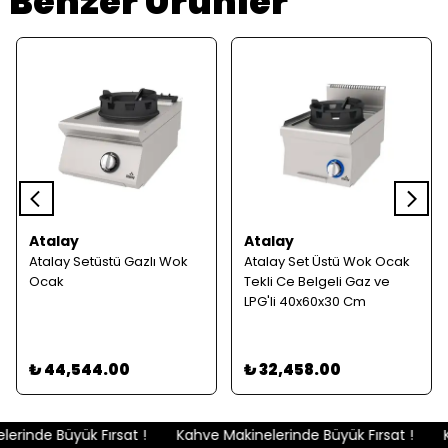
Benzer Ürünler
Atalay
Atalay
Atalay Setüstü Gazlı Wok
Atalay Set Üstü Wok Ocak
Ocak
Tekli Ce Belgeli Gaz ve
LPG'li 40x60x30 Cm
₺ 44,544.00
₺ 32,458.00
rinde Büyük Fırsat !
Kahve Makinelerinde Büyük Fırsat !
K