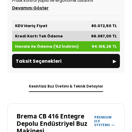
Pratik kontrol yapısı ve ergonomik tasarımı
Devamını Göster
KDV Hariç Fiyat
80.072,50 TL
Kredi Kartı Tek Ödeme
96.087,00 TL
Havale ile Ödeme (%2 İndirim)
94.165,26 TL
▸
Taksit Seçenekleri
Kesintisiz Buz Üretimi & Teknik Detaylar
Brema CB 416 Entegre
PREMIUM
ICE
Depolu Endüstriyel Buz
SYSTEMS —
Makinesi