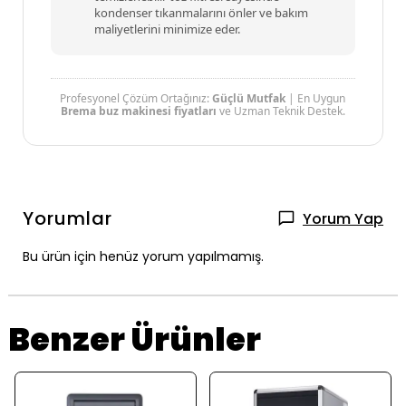
kondenser tıkanmalarını önler ve bakım
maliyetlerini minimize eder.
Profesyonel Çözüm Ortağınız:
Güçlü Mutfak
| En Uygun
Brema buz makinesi fiyatları
ve Uzman Teknik Destek.
Yorumlar
Yorum Yap
Bu ürün için henüz yorum yapılmamış.
Benzer Ürünler