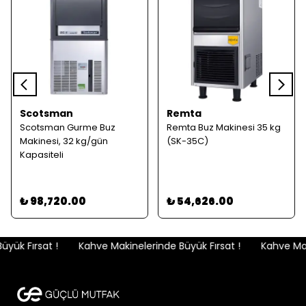
Scotsman
Remta
Scotsman Gurme Buz
Remta Buz Makinesi 35 kg
Makinesi, 32 kg/gün
(SK-35C)
Kapasiteli
₺ 98,720.00
₺ 54,626.00
ük Fırsat !
Kahve Makinelerinde Büyük Fırsat !
Kahve Makin