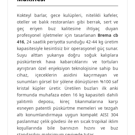
Kokteyl barlar, gece kulüpleri, nitelikli kafeler,
oteller ve balık restoranları gibi berrak, sert ve
geç eriyen buz kalitesine ihtiyaç duyan
profesyonel işletmeler için tasarlanan
Brema cb
416
, 24 saatlik periyotta sunduğu 42-44 kg üretim
kapasitesiyle kesintisiz bir operasyonel güç sunar.
Suyu alttan yukarıya doğru soğuk kalıplara
püskürterek hava kabarcıklarını ve tortuları
ayrıştıran özel enjeksiyon teknolojisine sahip bu
cihaz, içeceklerin asidini kaçırmayan ve
sunumları görsel bir şölene dönüştüren %100 saf
kristal küpler üretir. Üretilen buzları ilk anki
formunda muhafaza eden 16 kg kapasiteli dahili
yalıtımlı deposu, kireç tıkanmalarına karşı
esneyen patentli püskürtme memeleri ve tezgah
altı konumlandırmaya uygun kompakt AISI 304
paslanmaz çelik gövdesi ile en sıcak tropikal iklim
koşullarında bile barınızın hızını ve buz
standardını maksimum seviyede tutar.