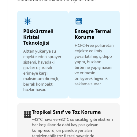
Püskürtmeli
Entegre Termal
Kristal
Koruma
Teknolojisi
HCFC-Free poliüretan
enjekte edilmiş
Alttan yukarıya su
yuvarlatılmış iç depo
enjekte eden sprayer
yapısı, buzların
sistemi, havadaki
birbirine yapışmasını
gazları uçurarak
ve erimesini
erimeye karşı
önleyerek hijyenik
maksimum dirençli,
saklama sunar.
berrak kompakt
buzlar basar.
Tropikal Sınıf ve Toz Koruma
+43°C hava ve +32°C su sıcaklığı gibi ekstrem
bar koşullarında dahi kayıpsız çalışan
kompresörü, ön panelde yer alan
temizlenebilir toz filtresi sayesinde