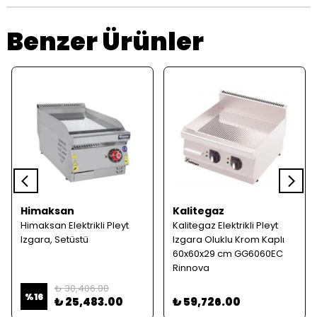
Benzer Ürünler
Himaksan
Kalitegaz
Himaksan Elektrikli Pleyt
Kalitegaz Elektrikli Pleyt
Izgara, Setüstü
Izgara Oluklu Krom Kaplı
60x60x29 cm GG6060EC
Rinnova
₺ 30,406.00
%
16
₺ 25,483.00
₺ 59,726.00