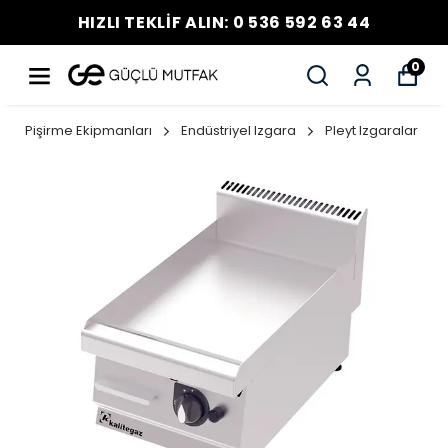
HIZLI TEKLİF ALIN: 0 536 592 63 44
0
Pişirme Ekipmanları
Endüstriyel Izgara
Pleyt Izgaralar