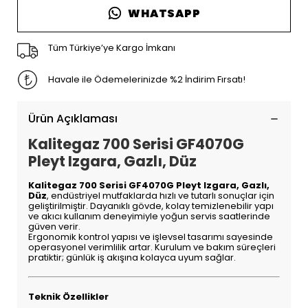
WHATSAPP
Tüm Türkiye’ye Kargo İmkanı
Havale ile Ödemelerinizde %2 İndirim Fırsatı!
Ürün Açıklaması
Kalitegaz 700 Serisi GF4070G
Pleyt Izgara, Gazlı, Düz
Kalitegaz 700 Serisi GF4070G Pleyt Izgara, Gazlı,
Düz
, endüstriyel mutfaklarda hızlı ve tutarlı sonuçlar için
geliştirilmiştir. Dayanıklı gövde, kolay temizlenebilir yapı
ve akıcı kullanım deneyimiyle yoğun servis saatlerinde
güven verir.
Ergonomik kontrol yapısı ve işlevsel tasarımı sayesinde
operasyonel verimlilik artar. Kurulum ve bakım süreçleri
pratiktir; günlük iş akışına kolayca uyum sağlar.
Teknik Özellikler