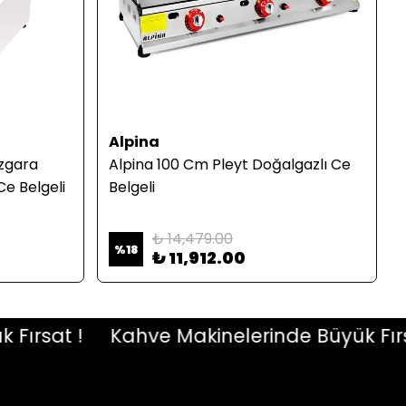
Alpina
Izgara
Alpina 100 Cm Pleyt Doğalgazlı Ce
e Belgeli
Belgeli
₺ 14,479.00
%
18
₺ 11,912.00
sat !
Kahve Makinelerinde Büyük Fırsat 