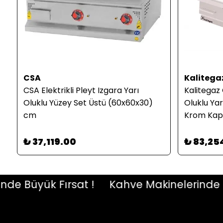
CSA
Kalitega
CSA Elektrikli Pleyt Izgara Yarı
Kalitegaz 
e
Oluklu Yüzey Set Üstü (60x60x30)
Oluklu Ya
cm
Krom Kapl
₺ 37,119.00
₺ 83,25
Büyük Fırsat !
Kahve Makinelerinde Büyü