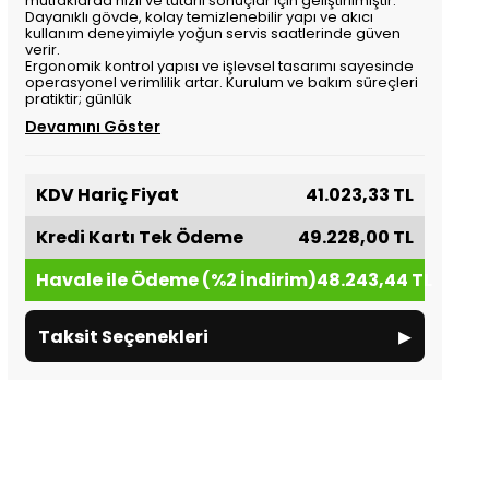
mutfaklarda hızlı ve tutarlı sonuçlar için geliştirilmiştir.
Dayanıklı gövde, kolay temizlenebilir yapı ve akıcı
kullanım deneyimiyle yoğun servis saatlerinde güven
verir.
Ergonomik kontrol yapısı ve işlevsel tasarımı sayesinde
operasyonel verimlilik artar. Kurulum ve bakım süreçleri
pratiktir; günlük
Devamını Göster
KDV Hariç Fiyat
41.023,33 TL
Kredi Kartı Tek Ödeme
49.228,00 TL
Havale ile Ödeme (%2 İndirim)
48.243,44 TL
▸
Taksit Seçenekleri