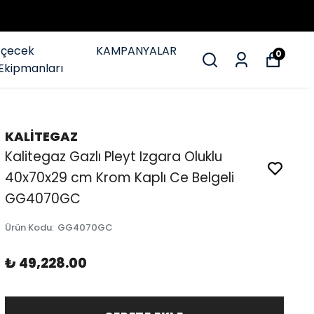
İçecek
KAMPANYALAR
0
Ekipmanları
KALİTEGAZ
Kalitegaz Gazlı Pleyt Izgara Oluklu
40x70x29 cm Krom Kaplı Ce Belgeli
GG4070GC
Ürün Kodu
:
GG4070GC
₺ 49,228.00