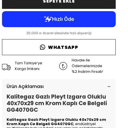
SEPETE EKLE
WHATSAPP
Havale ile
Tüm Türkiye’ye
Ödemelerinizde
Kargo İmkanı
%2 İndirim Fırsatı!
Ürün Açıklaması
Kalitegaz Gazlı Pleyt Izgara Oluklu
40x70x29 cm Krom Kaplı Ce Belgeli
GG4070GC
Kalitegaz Gazlı Pleyt Izgara Oluklu 40x70x29 cm
Krom Kaplı Ce Belgeli GG4070GC
, endüstriyel