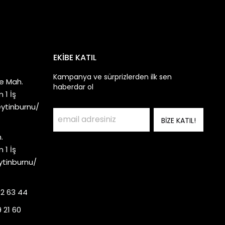
EKİBE KATIL
Kampanya ve sürprizlerden ilk sen
e Mah.
haberdar ol
 1 İş
eytinburnu/
BİZE KATIL!
.
 1 İş
ytinburnu/
92 63 44
 21 60