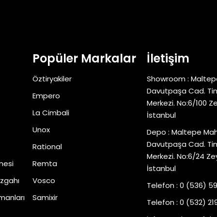
Popüler Markalar
İletişim
Öztiryakiler
Showroom : Maltep
Davutpaşa Cad. Tim
Empero
Merkezi. No:6/100 Z
La Cimbali
İstanbul
Unox
Depo : Maltepe Mah
Davutpaşa Cad. Tim
Rational
Merkezi. No:6/24 Ze
nesi
Remta
İstanbul
zgahı
Vosco
Telefon : 0 (536) 5
manları
Samixir
Telefon : 0 (532) 219