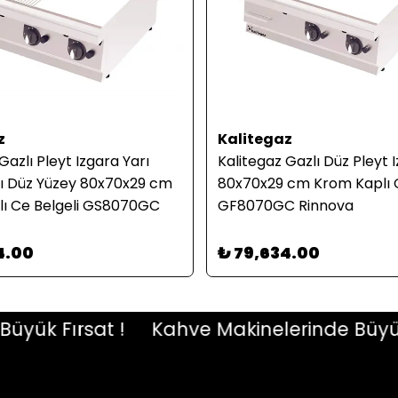
z
Kalitegaz
Gazlı Pleyt Izgara Yarı
Kalitegaz Gazlı Düz Pleyt 
rı Düz Yüzey 80x70x29 cm
80x70x29 cm Krom Kaplı C
ı Ce Belgeli GS8070GC
GF8070GC Rinnova
4.00
₺ 79,634.00
k Fırsat !
Kahve Makinelerinde Büyük Fır