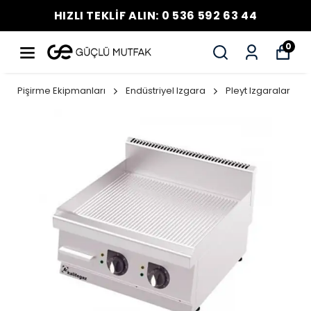
HIZLI TEKLİF ALIN: 0 536 592 63 44
0
Pişirme Ekipmanları
Endüstriyel Izgara
Pleyt Izgaralar