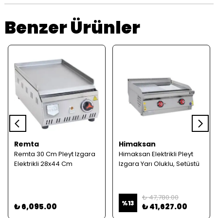
Benzer Ürünler
Remta
Himaksan
Remta 30 Cm Pleyt Izgara
Himaksan Elektrikli Pleyt
Elektrikli 28x44 Cm
Izgara Yarı Oluklu, Setüstü
₺ 47,780.00
%
13
₺ 6,095.00
₺ 41,627.00