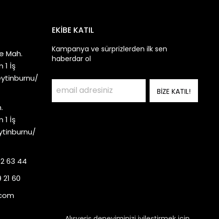
EKİBE KATIL
Kampanya ve sürprizlerden ilk sen
e Mah.
haberdar ol
 1 İş
eytinburnu/
BİZE KATIL!
.
 1 İş
ytinburnu/
92 63 44
 21 60
.com
Alışveriş deneyiminizi iyileştirmek için