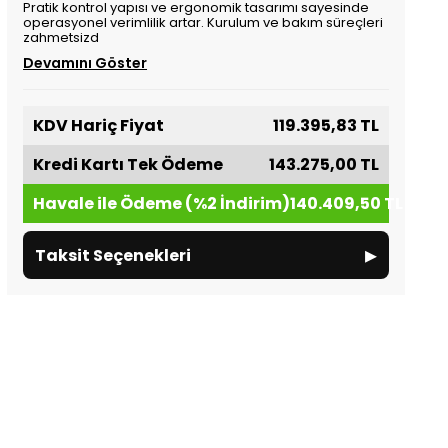
Pratik kontrol yapısı ve ergonomik tasarımı sayesinde
operasyonel verimlilik artar. Kurulum ve bakım süreçleri
zahmetsizd
Devamını Göster
KDV Hariç Fiyat
119.395,83 TL
Kredi Kartı Tek Ödeme
143.275,00 TL
Havale ile Ödeme (%2 İndirim)
140.409,50 TL
▸
Taksit Seçenekleri