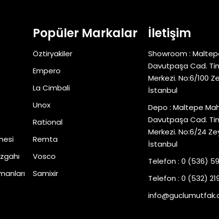
Popüler Markalar
İletişim
Öztiryakiler
Showroom : Maltep
Davutpaşa Cad. Tim
Empero
Merkezi. No:6/100 Z
La Cimbali
İstanbul
Unox
Depo : Maltepe Mah
Davutpaşa Cad. Tim
Rational
Merkezi. No:6/24 Ze
nesi
Remta
İstanbul
zgahı
Vosco
Telefon : 0 (536) 5
manları
Samixir
Telefon : 0 (532) 219
info@guclumutfak