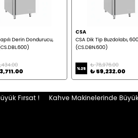
CSA
apılı Derin Dondurucu,
CSA Dik Tip Buzdolabı, 600
 (CS.DBL.600)
(CS.DBN.600)
1,434.00
₺ 78,976.00
%
25
3,711.00
₺ 59,232.00
 Fırsat !
Kahve Makinelerinde Büyük Fır