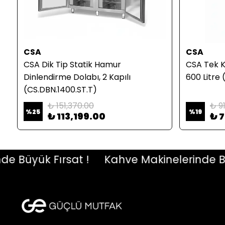
CSA
CSA
CSA Dik Tip Statik Hamur
CSA Tek K
Dinlendirme Dolabı, 2 Kapılı
600 Litre
(CS.DBN.1400.ST.T)
₺ 151,370.00
₺ 9
%
25
%
19
₺ 113,199.00
₺ 7
Büyük Fırsat !
Kahve Makinelerinde Büyük