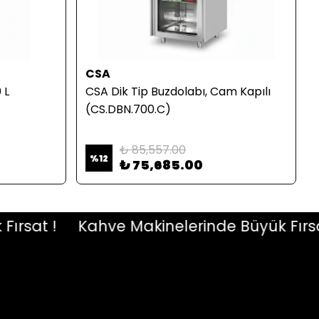
CSA
 L
CSA Dik Tip Buzdolabı, Cam Kapılı
(CS.DBN.700.C)
₺ 85,557.00
%
12
₺ 75,685.00
sat !
Kahve Makinelerinde Büyük Fırsat !