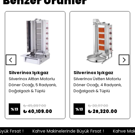
Benzer Ürünler
Silverinox Işıkgaz
Silverinox Işıkgaz
SilverInox Alttan Motorlu
SilverInox Üstten Motorlu
Döner Ocağı, 5 Radyanlı,
Döner Ocağı, 4 Radyanlı,
Doğalgazlı & Tüplü
Doğalgazlı & Tüplü
₺ 45,897.00
₺ 30,117.00
%
13
%
13
₺ 40,109.00
₺ 26,320.00
ük Fırsat !
Kahve Makinelerinde Büyük Fırsat !
Kahve Makin