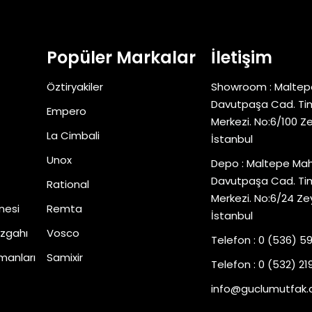
Popüler Markalar
İletişim
Öztiryakiler
Showroom : Maltep
Davutpaşa Cad. Tim
Empero
Merkezi. No:6/100 Z
La Cimbali
İstanbul
Unox
Depo : Maltepe Mah
Davutpaşa Cad. Tim
Rational
Merkezi. No:6/24 Ze
nesi
Remta
İstanbul
zgahı
Vosco
Telefon : 0 (536) 5
manları
Samixir
Telefon : 0 (532) 219
info@guclumutfak