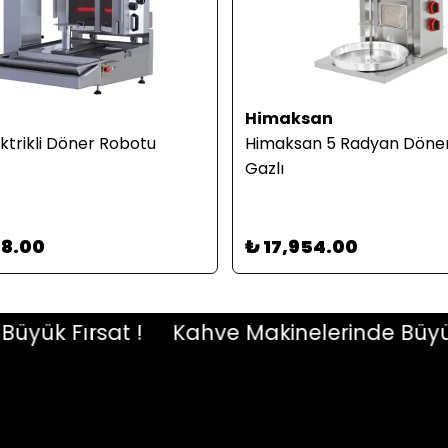
Himaksan
ktrikli Döner Robotu
Himaksan 5 Radyan Döner
Gazlı
78.00
₺ 17,954.00
k Fırsat !
Kahve Makinelerinde Büyük Fı