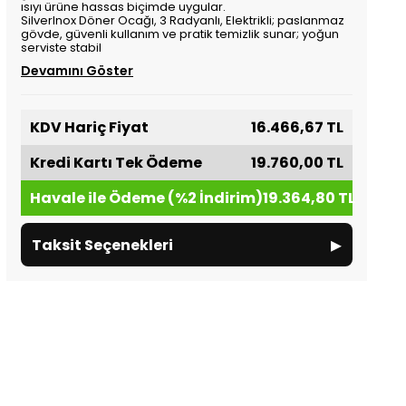
ısıyı ürüne hassas biçimde uygular.
SilverInox Döner Ocağı, 3 Radyanlı, Elektrikli; paslanmaz
gövde, güvenli kullanım ve pratik temizlik sunar; yoğun
serviste stabil
Devamını Göster
KDV Hariç Fiyat
16.466,67 TL
Kredi Kartı Tek Ödeme
19.760,00 TL
Havale ile Ödeme (%2 İndirim)
19.364,80 TL
▸
Taksit Seçenekleri