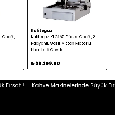
Kalitegaz
 Ocağı,
Kalitegaz KLG150 Döner Ocağı, 3
Radyanlı, Gazlı, Alttan Motorlu,
Hareketli Gövde
₺ 38,369.00
rsat !
Kahve Makinelerinde Büyük Fırsat 