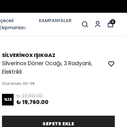
İçecek
KAMPANYALAR
0
Ekipmanları
SİLVERİNOX IŞIKGAZ
SilverInox Döner Ocağı, 3 Radyanlı,
Elektrikli
Ürün Kodu
:
ED-06
₺ 22,612.00
%
13
₺ 19,760.00
SEPETE EKLE