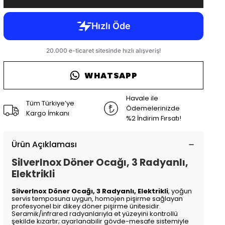
WHATSAPP
Havale ile
Tüm Türkiye’ye
Ödemelerinizde
Kargo İmkanı
%2 İndirim Fırsatı!
Ürün Açıklaması
SilverInox Döner Ocağı, 3 Radyanlı,
Elektrikli
SilverInox Döner Ocağı, 3 Radyanlı, Elektrikli
, yoğun
servis temposuna uygun, homojen pişirme sağlayan
profesyonel bir dikey döner pişirme ünitesidir.
Seramik/infrared radyanlarıyla et yüzeyini kontrollü
şekilde kızartır; ayarlanabilir gövde-mesafe sistemiyle