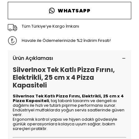
WHATSAPP
Tüm Türkiye’ye Kargo İmkanı
Havale ile Ödemelerinizde %2 İndirim Fırsatı!
Ürün Açıklaması
SilverInox Tek Katlı Pizza Fırını,
Elektrikli, 25 cm x 4 Pizza
Kapasiteli
SilverInox Tek Katlı Pizza Fırını, Elektrikli, 25 cm x 4
Pizza Kapasiteli
, taş tabanlı tasarımı ve dengeli ısı
dağılımı ile hızlı ve tutarlı pişirme performansı sunar.
Endüstriyel mutfaklarda yoğun servis saatlerinde güven
verir.
Ergonomik kontrol yapısı ve hijyen odaklı gövdesiyle
günlük operasyonlara kolayca uyum sağlar; bakım
süreçleri pratiktir.