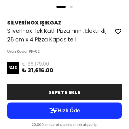
SİLVERİNOX IŞIKGAZ
SilverInox Tek Katlı Pizza Fırını, Elektrikli,
25 cm x 4 Pizza Kapasiteli
Ürün Kodu
:
PF-52
₺ 36,179.00
%
13
₺ 31,616.00
SEPETE EKLE