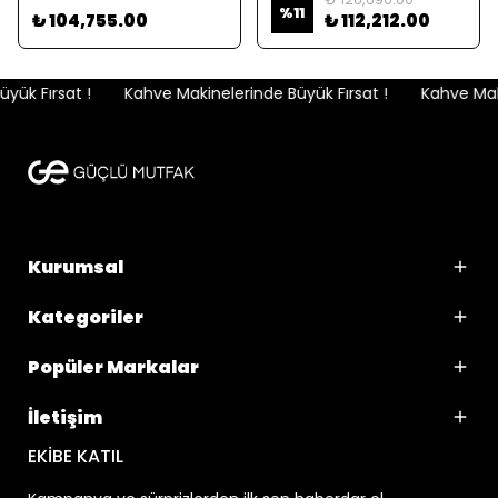
%
11
₺ 104,755.00
₺ 112,212.00
ük Fırsat !
Kahve Makinelerinde Büyük Fırsat !
Kahve Makin
Kurumsal
Kategoriler
Popüler Markalar
İletişim
EKİBE KATIL