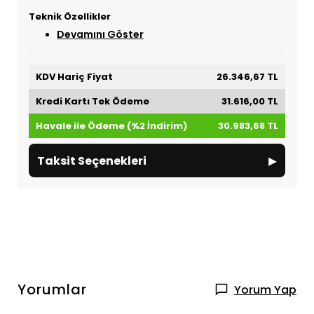
Teknik Özellikler
Devamını Göster
KDV Hariç Fiyat
26.346,67 TL
Kredi Kartı Tek Ödeme
31.616,00 TL
Havale ile Ödeme (%2 İndirim)
30.983,68 TL
▸
Taksit Seçenekleri
Yorumlar
Yorum Yap