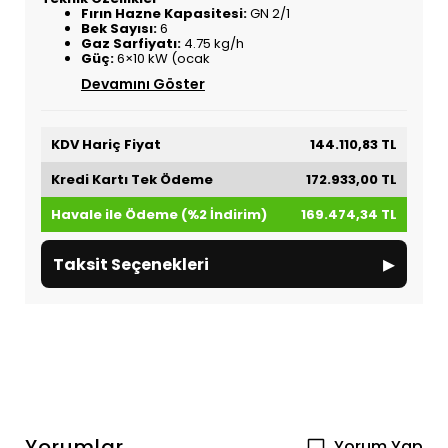
Fırın Hazne Kapasitesi:
GN 2/1
Bek Sayısı:
6
Gaz Sarfiyatı:
4.75 kg/h
Güç:
6×10 kW (ocak
Devamını Göster
KDV Hariç Fiyat
144.110,83 TL
Kredi Kartı Tek Ödeme
172.933,00 TL
Havale ile Ödeme (%2 İndirim)
169.474,34 TL
▸
Taksit Seçenekleri
Yorumlar
Yorum Yap