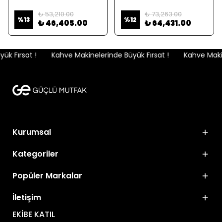
₺ 53,210.00
₺ 73,263.00
%
13
%
12
₺ 46,405.00
₺ 64,431.00
k Fırsat !
Kahve Makinelerinde Büyük Fırsat !
Kahve Makine
Kurumsal
Kategoriler
Popüler Markalar
İletişim
EKİBE KATIL