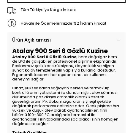
Tüm Türkiye’ye Kargo İmkanı
Havale ile Ödemelerinizde %2 İndirim Fırsatı!
Ürün Açıklaması
Atalay 900 Seri 6 Gözlü Kuzine
Atalay 900 Seri 6 Gözlü Kuzine
, hem doğalgaz hem
de LPG ile çalışabilen profesyonel pişirme ekipmanıdır.
Paslanmaz çelik konstrüksiyonu, dayanıklılık ve hijyen
sunar; kolay temizlenebilir yapısıyla kullanıcı dostudur.
Ergonomik tasarımı her açıdan rahat bir kullanım
deneyimi sağlar.
Cihaz, yüksek kalori sağlayan bekleri ve termokulp
kontrollü emniyet sistemi ile donatılmıştır; alev sönmesi
durumunda gaz akışını otomatik olarak keserek
güvenliği artırır. Pik döküm ızgaralar ısıyı eşit şekilde
dağıtarak performansı optimize eder. Ocak pişirme hızı
yüksek ve düşük alev olarak ayarlanabilirken, fırın
bölümü 100–300 °C aralığında termostat ile
ayarlanabilir. Fırın tabanındaki sac plaka ısının homojen
dağılmasını sağlar.
Teknik Özellikler