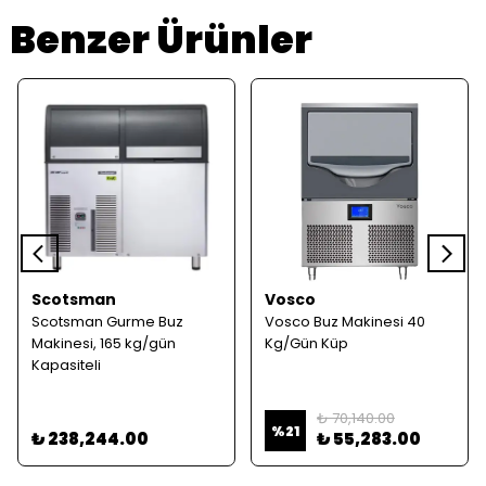
Benzer Ürünler
Scotsman
Vosco
Scotsman Gurme Buz
Vosco Buz Makinesi 40
Makinesi, 165 kg/gün
Kg/Gün Küp
Kapasiteli
₺ 70,140.00
%
21
₺ 238,244.00
₺ 55,283.00