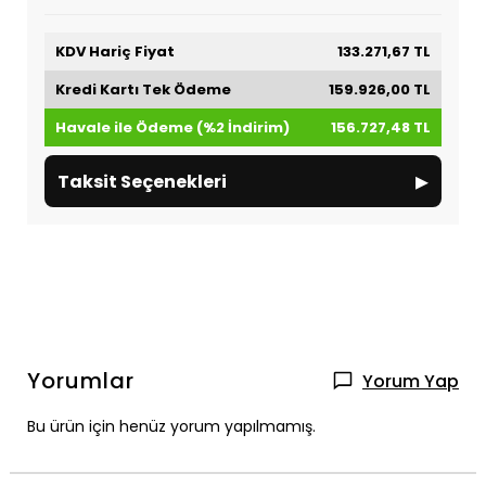
KDV Hariç Fiyat
133.271,67 TL
Kredi Kartı Tek Ödeme
159.926,00 TL
Havale ile Ödeme (%2 İndirim)
156.727,48 TL
▸
Taksit Seçenekleri
Yorumlar
Yorum Yap
Bu ürün için henüz yorum yapılmamış.